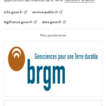
applications des sciences de la Terre.
Découvrir le BRGM
L
I
T
info.gouv.fr
service-public.fr
É
,
legifrance.gouv.fr
data.gouv.fr
F
R
A
T
Nos partenaires
E
R
N
I
T
É