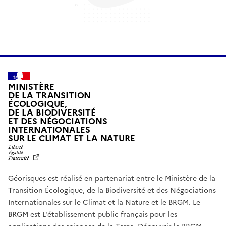
MINISTÈRE
DE LA TRANSITION
ÉCOLOGIQUE,
DE LA BIODIVERSITÉ
ET DES NÉGOCIATIONS
INTERNATIONALES
L
SUR LE CLIMAT ET LA NATURE
I
B
E
R
Géorisques est réalisé en partenariat entre le Ministère de la
T
É
Transition Écologique, de la Biodiversité et des Négociations
,
Internationales sur le Climat et la Nature et le BRGM. Le
É
G
BRGM est L'établissement public français pour les
A