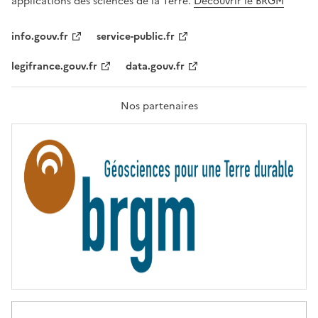
applications des sciences de la Terre.
Découvrir le BRGM
L
I
T
info.gouv.fr
service-public.fr
É
,
legifrance.gouv.fr
data.gouv.fr
F
R
A
T
Nos partenaires
E
R
N
I
T
É