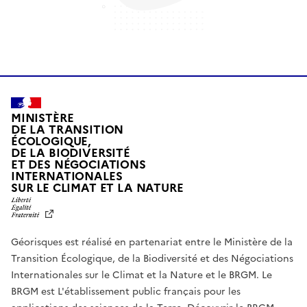
MINISTÈRE
DE LA TRANSITION
ÉCOLOGIQUE,
DE LA BIODIVERSITÉ
ET DES NÉGOCIATIONS
INTERNATIONALES
L
SUR LE CLIMAT ET LA NATURE
I
B
E
R
Géorisques est réalisé en partenariat entre le Ministère de la
T
É
Transition Écologique, de la Biodiversité et des Négociations
,
Internationales sur le Climat et la Nature et le BRGM. Le
É
G
BRGM est L'établissement public français pour les
A