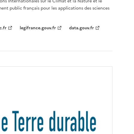
ons Internationales sur le Climat et la Nature et le
ent public français pour les applications des sciences
c.fr
legifrance.gouv.fr
data.gouv.fr