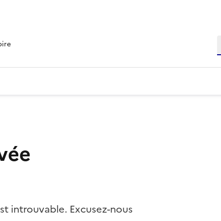
R
oire
vée
st introuvable. Excusez-nous