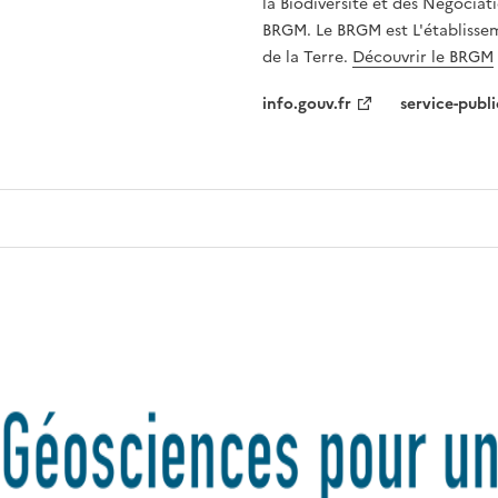
la Biodiversité et des Négociati
BRGM. Le BRGM est L'établissem
de la Terre.
Découvrir le BRGM
info.gouv.fr
service-publi