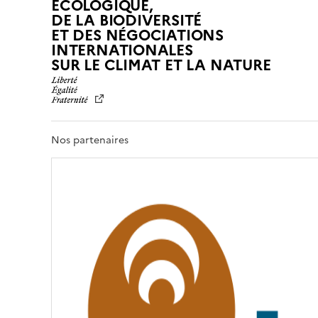
ÉCOLOGIQUE,
DE LA BIODIVERSITÉ
ET DES NÉGOCIATIONS
INTERNATIONALES
L
SUR LE CLIMAT ET LA NATURE
I
B
E
R
T
Nos partenaires
É
,
É
G
A
L
I
T
É
,
F
R