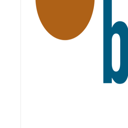
A
T
E
R
N
I
T
É