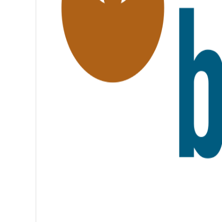
F
R
A
T
E
R
N
I
T
É