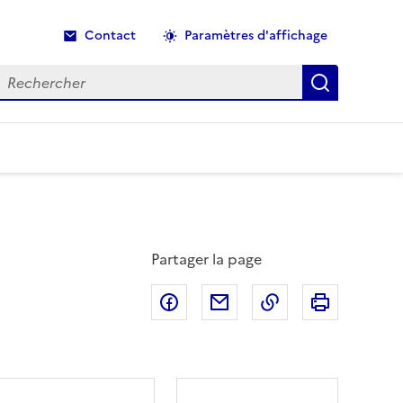
Contact
Paramètres d'affichage
echercher
Recherche
Partager la page
Partager sur Facebook
Partager par email
Copier dans le p
Imprimer