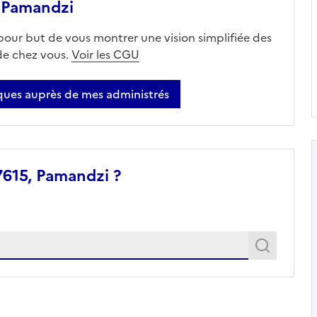
 Pamandzi
 pour but de vous montrer une vision simplifiée des
 de chez vous.
Voir les CGU
ues auprès de mes administrés
7615, Pamandzi ?
Recher
Recherche