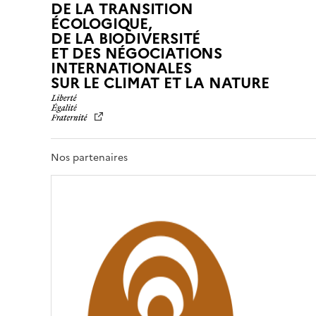
DE LA TRANSITION
ÉCOLOGIQUE,
DE LA BIODIVERSITÉ
ET DES NÉGOCIATIONS
INTERNATIONALES
L
SUR LE CLIMAT ET LA NATURE
I
B
E
R
T
Nos partenaires
É
,
É
G
A
L
I
T
É
,