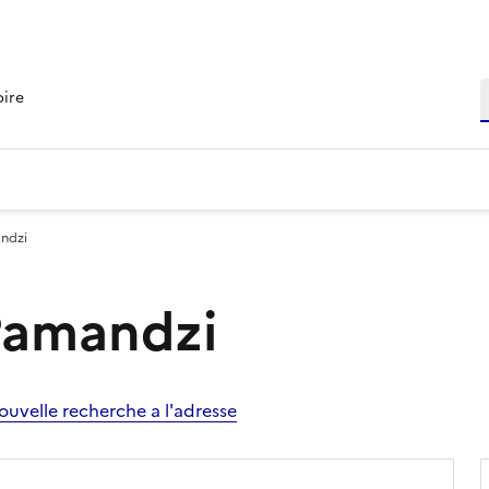
R
oire
andzi
 Pamandzi
ouvelle recherche a l'adresse