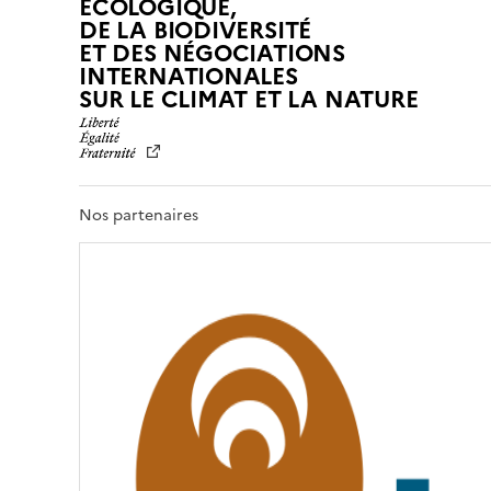
ÉCOLOGIQUE,
DE LA BIODIVERSITÉ
ET DES NÉGOCIATIONS
INTERNATIONALES
L
SUR LE CLIMAT ET LA NATURE
I
B
E
R
T
Nos partenaires
É
,
É
G
A
L
I
T
É
,
F
R