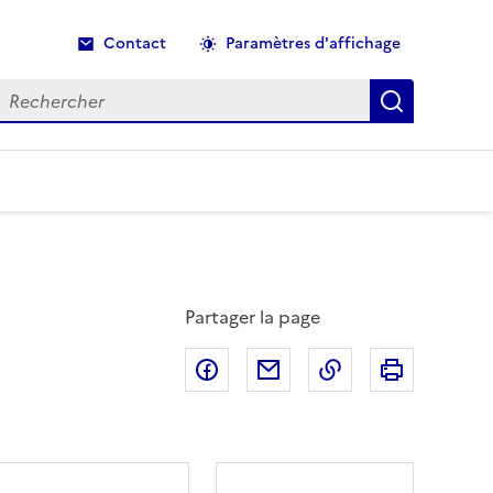
Contact
Paramètres d'affichage
echercher
Recherche
Partager la page
Partager sur Facebook
Partager par email
Copier dans le p
Imprimer