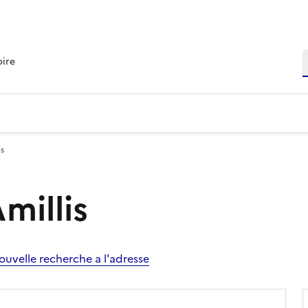
R
oire
is
millis
ouvelle recherche a l'adresse