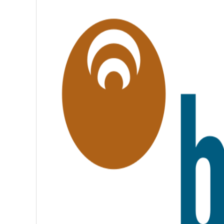
É
G
A
L
I
T
É
,
F
R
A
T
E
R
N
I
T
É