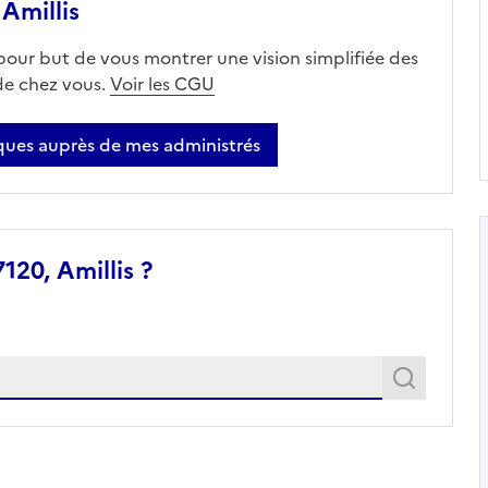
Amillis
 pour but de vous montrer une vision simplifiée des
 de chez vous.
Voir les CGU
ues auprès de mes administrés
120, Amillis ?
Recher
Recherche