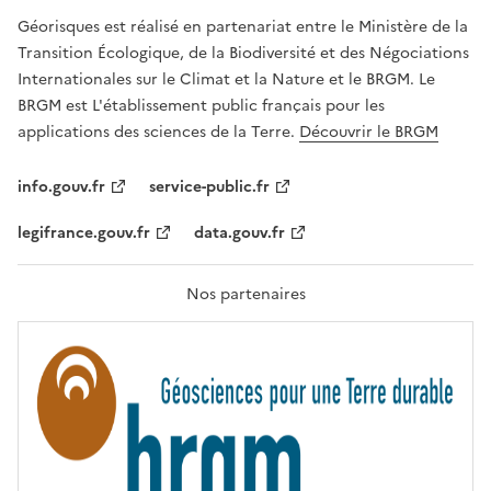
R
Géorisques est réalisé en partenariat entre le Ministère de la
T
É
Transition Écologique, de la Biodiversité et des Négociations
,
Internationales sur le Climat et la Nature et le BRGM. Le
É
G
BRGM est L'établissement public français pour les
A
applications des sciences de la Terre.
Découvrir le BRGM
L
I
T
info.gouv.fr
service-public.fr
É
,
legifrance.gouv.fr
data.gouv.fr
F
R
A
T
Nos partenaires
E
R
N
I
T
É