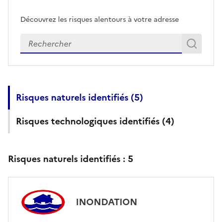
Découvrez les risques alentours à votre adresse
Veuillez renseigner votre adresse exacte
Rech
Recherch
Risques naturels identifiés (
5
)
Risques technologiques identifiés (
4
)
Risques naturels identifiés :
5
INONDATION