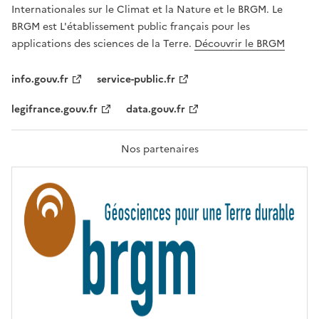
,
v
Internationales sur le Climat et la Nature et le BRGM. Le
É
e
G
BRGM est L'établissement public français pour les
A
c
applications des sciences de la Terre.
Découvrir le BRGM
L
l
I
T
e
info.gouv.fr
service-public.fr
É
s
,
legifrance.gouv.fr
data.gouv.fr
t
F
R
e
A
c
T
Nos partenaires
E
h
R
n
N
I
o
T
l
É
o
g
i
e
s
d