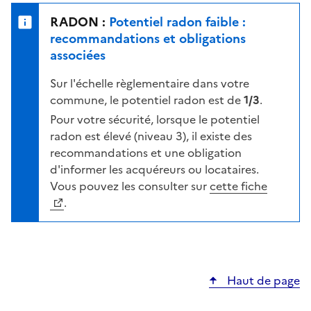
e
u
n
RADON :
Potentiel radon faible :
r
i
recommandations et obligations
l
v
associées
a
e
c
Sur l'échelle règlementaire dans votre
a
a
commune, le potentiel radon est de
1/3
.
u
r
d
Pour votre sécurité, lorsque le potentiel
t
e
radon est élevé (niveau 3), il existe des
e
r
recommandations et une obligation
i
d'informer les acquéreurs ou locataires.
s
Vous pouvez les consulter sur
cette fiche
q
.
u
e
s
e
Haut de page
l
o