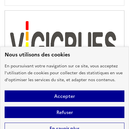
'
a
s
s
i
s
t
Nous utilisons des cookies
a
n
En poursuivant votre navigation sur ce site, vous acceptez
c
l’utilisation de cookies pour collecter des statistiques en vue
e
d'optimiser les services du site, et adapter nos contenus.
,
n
Plan du site
Accessibilité : partiellement conforme
Mentions
o
Accepter
u
Légales
Données personnelles
Gestion des cookies
FAQ
s
Refuser
Glossaire
BRGM
v
o
Sauf mention contraire, tous les contenus de ce site sont sous
licence
En savoir plus