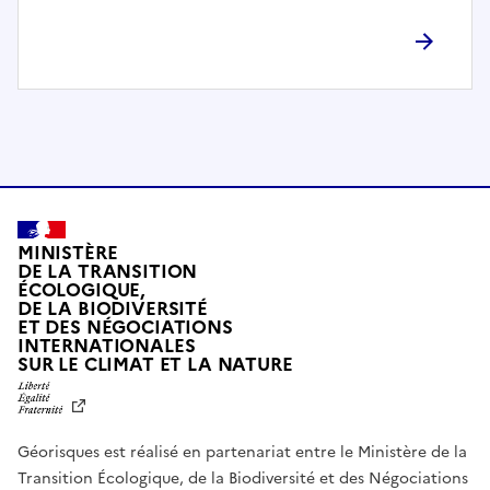
l
è
t
e
m
e
n
t
c
o
MINISTÈRE
m
DE LA TRANSITION
ÉCOLOGIQUE,
p
DE LA BIODIVERSITÉ
a
ET DES NÉGOCIATIONS
t
INTERNATIONALES
L
SUR LE CLIMAT ET LA NATURE
i
I
b
B
E
l
R
e
Géorisques est réalisé en partenariat entre le Ministère de la
T
É
a
Transition Écologique, de la Biodiversité et des Négociations