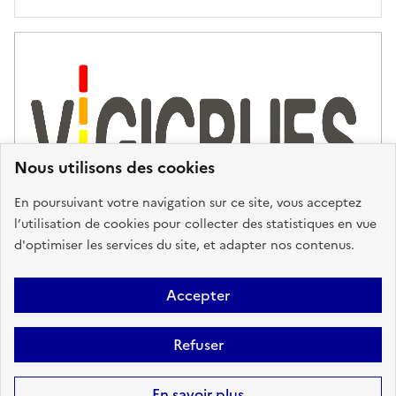
'
a
s
s
i
s
t
Nous utilisons des cookies
a
n
En poursuivant votre navigation sur ce site, vous acceptez
c
l’utilisation de cookies pour collecter des statistiques en vue
e
d'optimiser les services du site, et adapter nos contenus.
,
n
Plan du site
Accessibilité : partiellement conforme
Mentions
o
Accepter
u
Légales
Données personnelles
Gestion des cookies
FAQ
s
Refuser
Glossaire
BRGM
v
o
Sauf mention contraire, tous les contenus de ce site sont sous
licence
En savoir plus