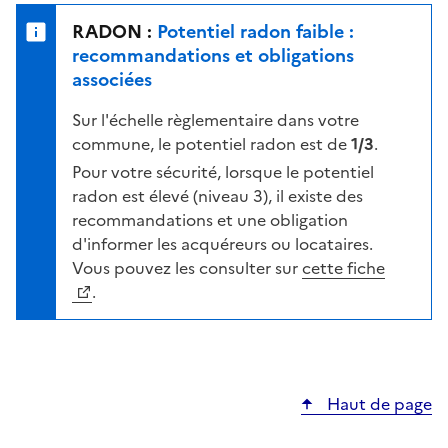
e
u
n
RADON :
Potentiel radon faible :
r
i
recommandations et obligations
l
v
associées
a
e
c
Sur l'échelle règlementaire dans votre
a
a
commune, le potentiel radon est de
1/3
.
u
r
d
Pour votre sécurité, lorsque le potentiel
t
e
radon est élevé (niveau 3), il existe des
e
r
recommandations et une obligation
i
d'informer les acquéreurs ou locataires.
s
Vous pouvez les consulter sur
cette fiche
q
.
u
e
s
e
Haut de page
l
o