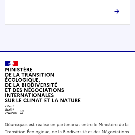
l
è
t
e
m
e
n
t
c
o
MINISTÈRE
m
DE LA TRANSITION
ÉCOLOGIQUE,
p
DE LA BIODIVERSITÉ
a
ET DES NÉGOCIATIONS
t
INTERNATIONALES
L
SUR LE CLIMAT ET LA NATURE
i
I
b
B
E
l
R
e
Géorisques est réalisé en partenariat entre le Ministère de la
T
É
a
Transition Écologique, de la Biodiversité et des Négociations