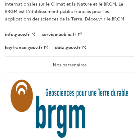
,
v
Internationales sur le Climat et la Nature et le BRGM. Le
É
e
G
BRGM est L'établissement public français pour les
A
c
applications des sciences de la Terre.
Découvrir le BRGM
L
l
I
T
e
info.gouv.fr
service-public.fr
É
s
,
legifrance.gouv.fr
data.gouv.fr
t
F
R
e
A
c
T
Nos partenaires
E
h
R
n
N
I
o
T
l
É
o
g
i
e
s
d