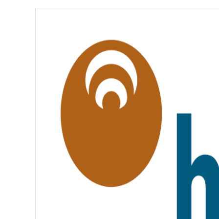
É
,
É
G
A
L
I
T
É
,
F
R
A
T
E
R
N
I
T
É