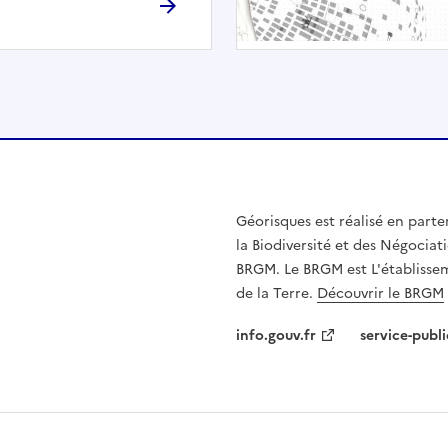
h
é
e
.
E
l
l
e
n
Géorisques est réalisé en parte
'
la Biodiversité et des Négociati
e
BRGM. Le BRGM est L'établissem
s
de la Terre.
Découvrir le BRGM
t
p
info.gouv.fr
service-publi
a
s
c
o
m