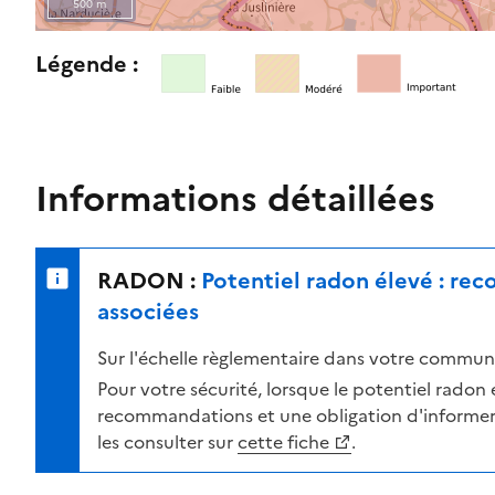
500 m
l
e
R
Légende :
n
e
i
t
v
o
e
u
a
r
Informations détaillées
u
n
d
e
e
r
RADON :
Potentiel radon élevé : re
r
s
i
u
associées
s
r
Sur l'échelle règlementaire dans votre commune
q
l
u
a
Pour votre sécurité, lorsque le potentiel radon es
e
c
recommandations et une obligation d'informer 
s
a
les consulter sur
cette fiche
.
e
r
l
t