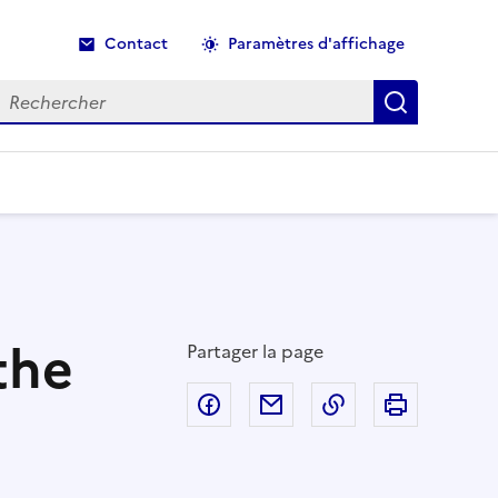
Contact
Paramètres d'affichage
echercher
Recherche
the
Partager la page
Partager sur Facebook
Partager par email
Copier dans le p
Imprimer