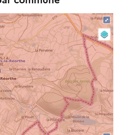
 par commune
⤢