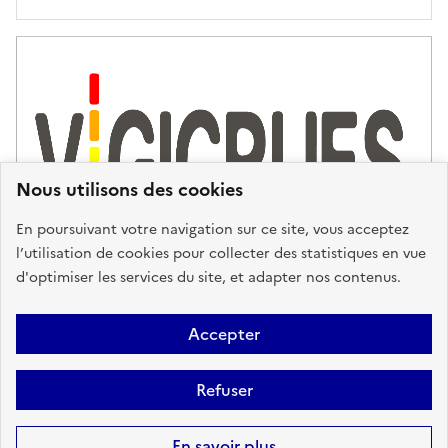
'
a
s
s
i
s
t
Nous utilisons des cookies
a
n
En poursuivant votre navigation sur ce site, vous acceptez
c
l’utilisation de cookies pour collecter des statistiques en vue
e
d'optimiser les services du site, et adapter nos contenus.
,
n
Plan du site
Accessibilité : partiellement conforme
Mentions
o
Accepter
u
Légales
Données personnelles
Gestion des cookies
FAQ
s
Refuser
Glossaire
BRGM
v
o
Sauf mention contraire, tous les contenus de ce site sont sous
licence
En savoir plus