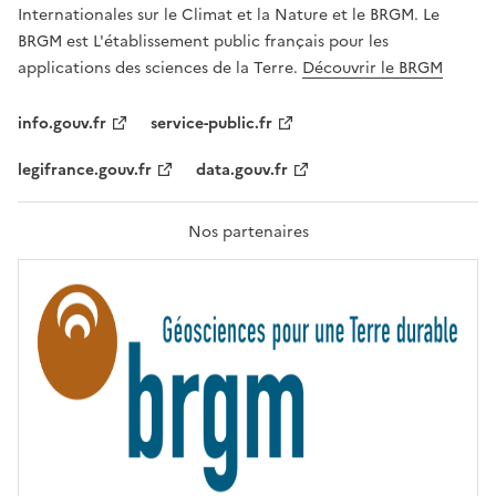
,
v
Internationales sur le Climat et la Nature et le BRGM. Le
É
e
G
BRGM est L'établissement public français pour les
A
c
applications des sciences de la Terre.
Découvrir le BRGM
L
l
I
T
e
info.gouv.fr
service-public.fr
É
s
,
legifrance.gouv.fr
data.gouv.fr
t
F
R
e
A
c
T
Nos partenaires
E
h
R
n
N
I
o
T
l
É
o
g
i
e
s
d