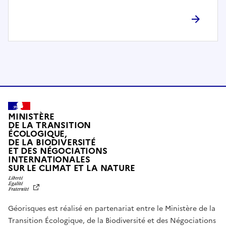
l
è
t
e
m
e
n
t
c
o
MINISTÈRE
m
DE LA TRANSITION
ÉCOLOGIQUE,
p
DE LA BIODIVERSITÉ
a
ET DES NÉGOCIATIONS
t
INTERNATIONALES
L
SUR LE CLIMAT ET LA NATURE
i
I
b
B
E
l
R
e
Géorisques est réalisé en partenariat entre le Ministère de la
T
É
a
Transition Écologique, de la Biodiversité et des Négociations