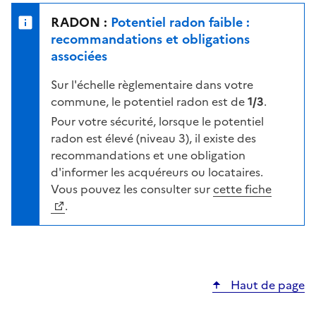
e
u
n
RADON :
Potentiel radon faible :
r
i
recommandations et obligations
l
v
associées
a
e
c
Sur l'échelle règlementaire dans votre
a
a
commune, le potentiel radon est de
1/3
.
u
r
d
Pour votre sécurité, lorsque le potentiel
t
e
radon est élevé (niveau 3), il existe des
e
r
recommandations et une obligation
i
d'informer les acquéreurs ou locataires.
s
Vous pouvez les consulter sur
cette fiche
q
.
u
e
s
e
Haut de page
l
o