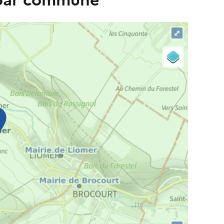
 par commune
⤢