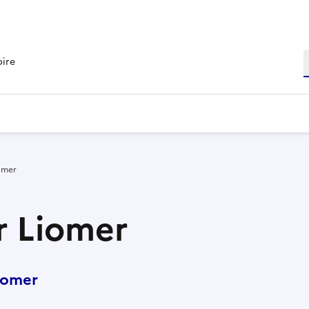
R
oire
omer
r Liomer
iomer