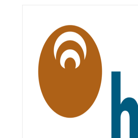
É
,
É
G
A
L
I
T
É
,
F
R
A
T
E
R
N
I
T
É