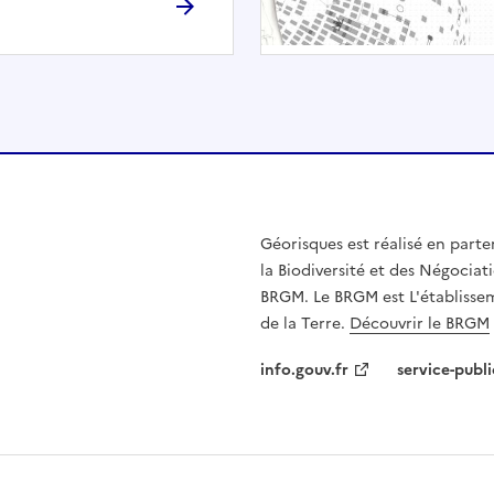
h
é
e
.
E
l
l
e
n
Géorisques est réalisé en parte
'
la Biodiversité et des Négociati
e
BRGM. Le BRGM est L'établissem
s
de la Terre.
Découvrir le BRGM
t
p
info.gouv.fr
service-publi
a
s
c
o
m