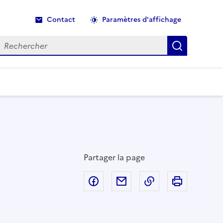
Contact
Paramètres d'affichage
echercher
Recherche
Partager la page
Partager sur Facebook
Partager par email
Copier dans le p
Imprimer