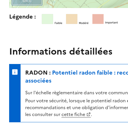
500 m
l
e
R
Légende :
n
e
i
t
v
o
e
u
a
r
Informations détaillées
u
n
d
e
e
r
RADON :
Potentiel radon faible : r
r
s
i
u
associées
s
r
Sur l'échelle règlementaire dans votre commune
q
l
u
a
Pour votre sécurité, lorsque le potentiel radon es
e
c
recommandations et une obligation d'informer 
s
a
les consulter sur
cette fiche
.
e
r
l
t