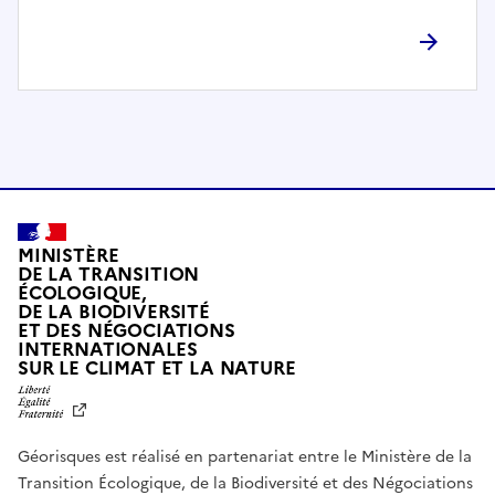
l
è
t
e
m
e
n
t
c
o
MINISTÈRE
m
DE LA TRANSITION
ÉCOLOGIQUE,
p
DE LA BIODIVERSITÉ
a
ET DES NÉGOCIATIONS
t
INTERNATIONALES
L
SUR LE CLIMAT ET LA NATURE
i
I
b
B
E
l
R
e
Géorisques est réalisé en partenariat entre le Ministère de la
T
É
a
Transition Écologique, de la Biodiversité et des Négociations