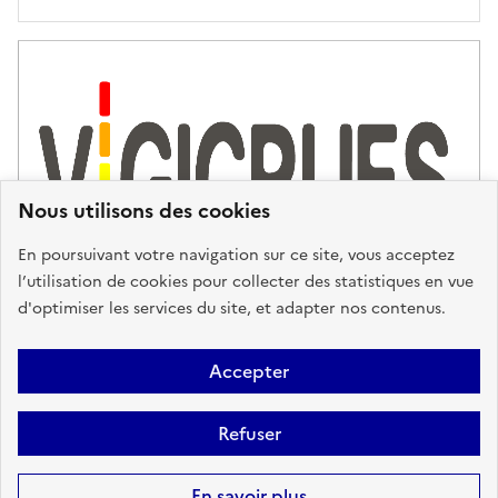
'
a
s
s
i
s
t
Nous utilisons des cookies
a
n
En poursuivant votre navigation sur ce site, vous acceptez
c
l’utilisation de cookies pour collecter des statistiques en vue
e
d'optimiser les services du site, et adapter nos contenus.
,
n
Plan du site
Accessibilité : partiellement conforme
Mentions
o
Accepter
u
Légales
Données personnelles
Gestion des cookies
FAQ
s
Refuser
Glossaire
BRGM
v
o
Sauf mention contraire, tous les contenus de ce site sont sous
licence
En savoir plus