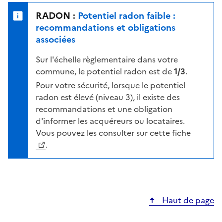
e
u
n
RADON :
Potentiel radon faible :
r
i
recommandations et obligations
l
v
associées
a
e
c
Sur l'échelle règlementaire dans votre
a
a
commune, le potentiel radon est de
1/3
.
u
r
d
Pour votre sécurité, lorsque le potentiel
t
e
radon est élevé (niveau 3), il existe des
e
r
recommandations et une obligation
i
d'informer les acquéreurs ou locataires.
s
Vous pouvez les consulter sur
cette fiche
q
.
u
e
s
e
Haut de page
l
o