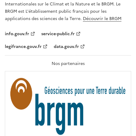
,
v
Internationales sur le Climat et la Nature et le BRGM. Le
É
e
G
BRGM est L'établissement public français pour les
A
c
applications des sciences de la Terre.
Découvrir le BRGM
L
l
I
T
e
info.gouv.fr
service-public.fr
É
s
,
legifrance.gouv.fr
data.gouv.fr
t
F
R
e
A
c
T
Nos partenaires
E
h
R
n
N
I
o
T
l
É
o
g
i
e
s
d