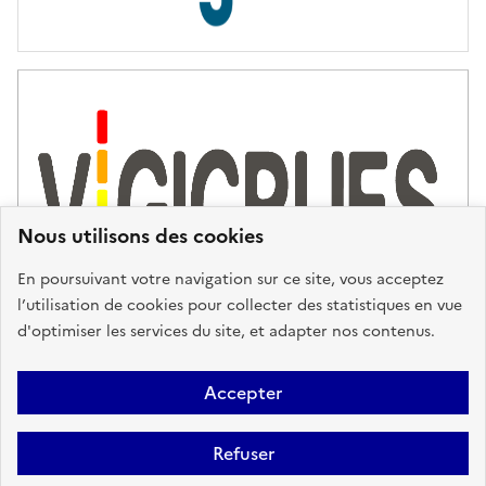
s
d
'
a
s
s
i
s
t
Nous utilisons des cookies
a
n
En poursuivant votre navigation sur ce site, vous acceptez
c
l’utilisation de cookies pour collecter des statistiques en vue
e
d'optimiser les services du site, et adapter nos contenus.
,
n
Plan du site
Accessibilité : partiellement conforme
Mentions
o
Accepter
u
Légales
Données personnelles
Gestion des cookies
FAQ
s
Refuser
Glossaire
BRGM
v