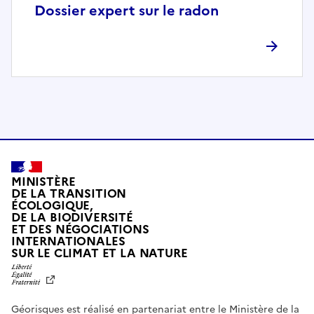
p
Dossier expert sur le radon
l
è
t
e
m
e
n
t
c
o
MINISTÈRE
m
DE LA TRANSITION
ÉCOLOGIQUE,
p
DE LA BIODIVERSITÉ
a
ET DES NÉGOCIATIONS
t
INTERNATIONALES
L
SUR LE CLIMAT ET LA NATURE
i
I
b
B
E
l
R
e
Géorisques est réalisé en partenariat entre le Ministère de la
T