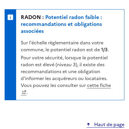
r
l
s
e
u
n
RADON :
Potentiel radon faible :
r
i
recommandations et obligations
l
v
associées
a
e
c
Sur l'échelle règlementaire dans votre
a
a
commune, le potentiel radon est de
1/3
.
u
r
d
Pour votre sécurité, lorsque le potentiel
t
e
radon est élevé (niveau 3), il existe des
e
r
recommandations et une obligation
i
d'informer les acquéreurs ou locataires.
s
Vous pouvez les consulter sur
cette fiche
q
.
u
e
s
e
Haut de page
l