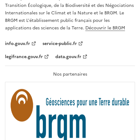
É
a
Transition Écologique, de la Biodiversité et des Négociations
,
v
Internationales sur le Climat et la Nature et le BRGM. Le
É
e
G
BRGM est L'établissement public français pour les
A
c
applications des sciences de la Terre.
Découvrir le BRGM
L
l
I
T
e
info.gouv.fr
service-public.fr
É
s
,
legifrance.gouv.fr
data.gouv.fr
t
F
R
e
A
c
T
Nos partenaires
E
h
R
n
N
I
o
T
l
É
o
g
i
e