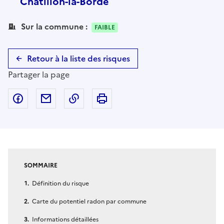
Châtillon-la-Borde
Sur la commune :
FAIBLE
Retour à la liste des risques
Partager la page
Partager sur Facebook
Partager par email
Copier dans le presse-papier
Imprimer
SOMMAIRE
Définition du risque
Carte du potentiel radon par commune
Informations détaillées