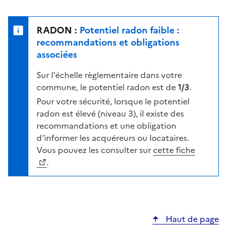
r
l
s
e
u
n
RADON :
Potentiel radon faible :
r
i
recommandations et obligations
l
v
associées
a
e
c
Sur l'échelle règlementaire dans votre
a
a
commune, le potentiel radon est de
1/3
.
u
r
d
Pour votre sécurité, lorsque le potentiel
t
e
radon est élevé (niveau 3), il existe des
e
r
recommandations et une obligation
i
d'informer les acquéreurs ou locataires.
s
Vous pouvez les consulter sur
cette fiche
q
.
u
e
s
e
Haut de page
l