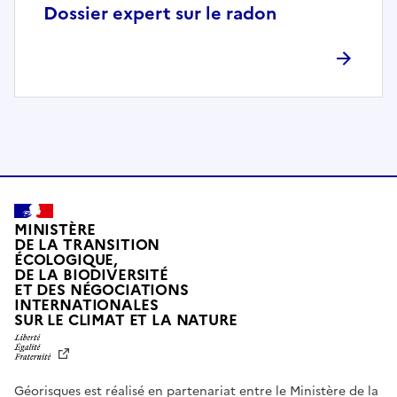
p
Dossier expert sur le radon
l
è
t
e
m
e
n
t
c
o
MINISTÈRE
m
DE LA TRANSITION
ÉCOLOGIQUE,
p
DE LA BIODIVERSITÉ
a
ET DES NÉGOCIATIONS
t
INTERNATIONALES
L
SUR LE CLIMAT ET LA NATURE
i
I
b
B
E
l
R
e
Géorisques est réalisé en partenariat entre le Ministère de la
T