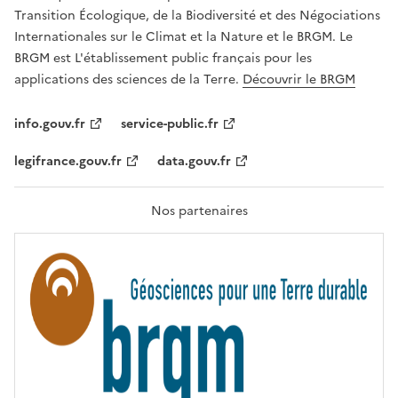
É
a
Transition Écologique, de la Biodiversité et des Négociations
,
v
Internationales sur le Climat et la Nature et le BRGM. Le
É
e
G
BRGM est L'établissement public français pour les
A
c
applications des sciences de la Terre.
Découvrir le BRGM
L
l
I
T
e
info.gouv.fr
service-public.fr
É
s
,
legifrance.gouv.fr
data.gouv.fr
t
F
R
e
A
c
T
Nos partenaires
E
h
R
n
N
I
o
T
l
É
o
g
i
e