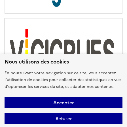
s
d
'
a
s
s
i
s
t
Nous utilisons des cookies
a
n
En poursuivant votre navigation sur ce site, vous acceptez
c
l’utilisation de cookies pour collecter des statistiques en vue
e
d'optimiser les services du site, et adapter nos contenus.
,
n
Plan du site
Accessibilité : partiellement conforme
Mentions
o
Accepter
u
Légales
Données personnelles
Gestion des cookies
FAQ
s
Refuser
Glossaire
BRGM
v