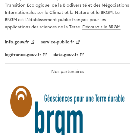
É
a
Transition Écologique, de la Biodiversité et des Négociations
,
v
Internationales sur le Climat et la Nature et le BRGM. Le
É
e
G
BRGM est L'établissement public français pour les
A
c
applications des sciences de la Terre.
Découvrir le BRGM
L
l
I
T
e
info.gouv.fr
service-public.fr
É
s
,
legifrance.gouv.fr
data.gouv.fr
t
F
R
e
A
c
T
Nos partenaires
E
h
R
n
N
I
o
T
l
É
o
g
i
e