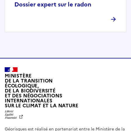
p
Dossier expert sur le radon
l
è
t
e
m
e
n
t
c
o
MINISTÈRE
m
DE LA TRANSITION
ÉCOLOGIQUE,
p
DE LA BIODIVERSITÉ
a
ET DES NÉGOCIATIONS
t
INTERNATIONALES
L
SUR LE CLIMAT ET LA NATURE
i
I
b
B
E
l
R
e
Géorisques est réalisé en partenariat entre le Ministère de la
T