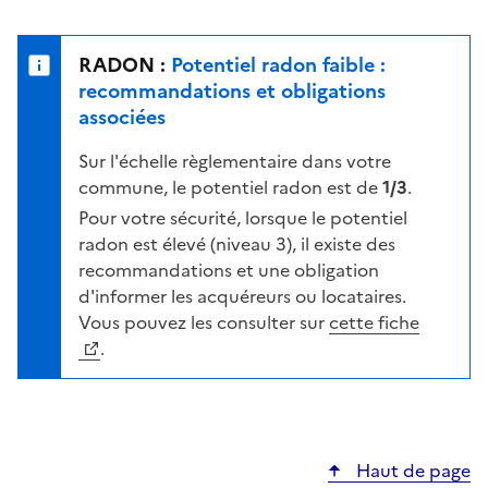
r
l
s
e
u
n
RADON :
Potentiel radon faible :
r
i
recommandations et obligations
l
v
associées
a
e
c
Sur l'échelle règlementaire dans votre
a
a
commune, le potentiel radon est de
1/3
.
u
r
d
Pour votre sécurité, lorsque le potentiel
t
e
radon est élevé (niveau 3), il existe des
e
r
recommandations et une obligation
i
d'informer les acquéreurs ou locataires.
s
Vous pouvez les consulter sur
cette fiche
q
.
u
e
s
e
Haut de page
l