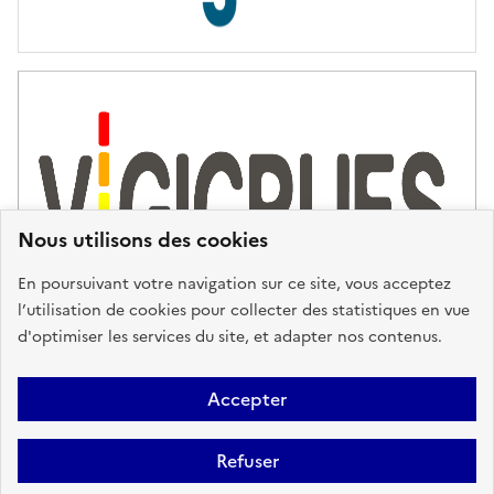
s
d
'
a
s
s
i
s
t
Nous utilisons des cookies
a
n
En poursuivant votre navigation sur ce site, vous acceptez
c
l’utilisation de cookies pour collecter des statistiques en vue
e
d'optimiser les services du site, et adapter nos contenus.
,
n
Plan du site
Accessibilité : partiellement conforme
Mentions
o
Accepter
u
Légales
Données personnelles
Gestion des cookies
FAQ
s
Refuser
Glossaire
BRGM
v