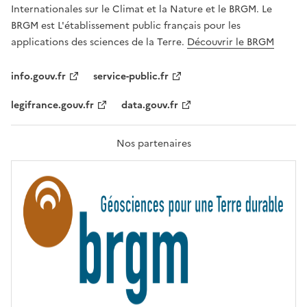
,
v
Internationales sur le Climat et la Nature et le BRGM. Le
É
e
G
BRGM est L'établissement public français pour les
A
c
applications des sciences de la Terre.
Découvrir le BRGM
L
l
I
T
e
info.gouv.fr
service-public.fr
É
s
,
legifrance.gouv.fr
data.gouv.fr
t
F
R
e
A
c
T
Nos partenaires
E
h
R
n
N
I
o
T
l
É
o
g
i
e
s
d