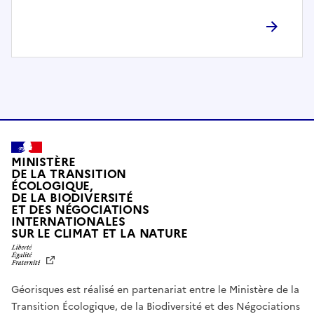
l
è
t
e
m
e
n
t
c
o
MINISTÈRE
m
DE LA TRANSITION
ÉCOLOGIQUE,
p
DE LA BIODIVERSITÉ
a
ET DES NÉGOCIATIONS
t
INTERNATIONALES
L
SUR LE CLIMAT ET LA NATURE
i
I
b
B
E
l
R
e
Géorisques est réalisé en partenariat entre le Ministère de la
T
É
a
Transition Écologique, de la Biodiversité et des Négociations