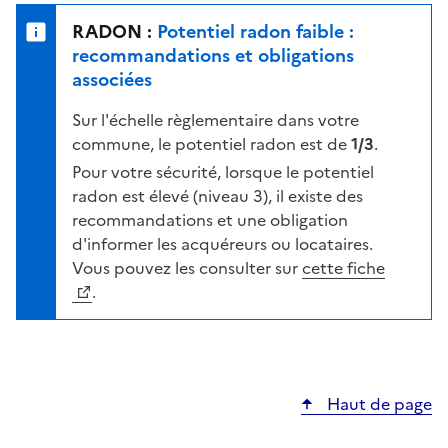
e
u
n
RADON :
Potentiel radon faible :
r
i
recommandations et obligations
l
v
associées
a
e
c
Sur l'échelle règlementaire dans votre
a
a
commune, le potentiel radon est de
1/3
.
u
r
d
Pour votre sécurité, lorsque le potentiel
t
e
radon est élevé (niveau 3), il existe des
e
r
recommandations et une obligation
i
d'informer les acquéreurs ou locataires.
s
Vous pouvez les consulter sur
cette fiche
q
.
u
e
s
e
Haut de page
l
o