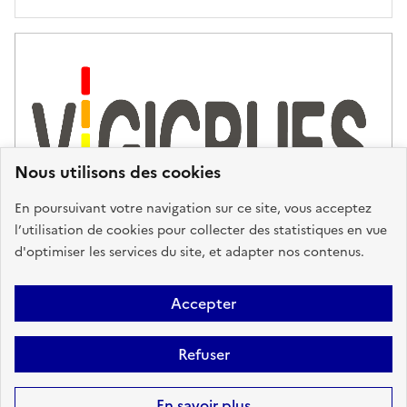
'
a
s
s
i
s
t
Nous utilisons des cookies
a
n
En poursuivant votre navigation sur ce site, vous acceptez
c
l’utilisation de cookies pour collecter des statistiques en vue
e
d'optimiser les services du site, et adapter nos contenus.
,
n
Plan du site
Accessibilité : partiellement conforme
Mentions
o
Accepter
u
Légales
Données personnelles
Gestion des cookies
FAQ
s
Refuser
Glossaire
BRGM
v
o
Sauf mention contraire, tous les contenus de ce site sont sous
licence
En savoir plus