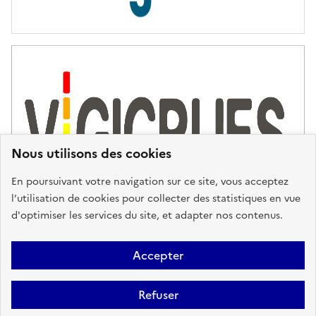
s
d
'
a
s
s
i
s
t
Nous utilisons des cookies
a
n
En poursuivant votre navigation sur ce site, vous acceptez
c
l’utilisation de cookies pour collecter des statistiques en vue
e
d'optimiser les services du site, et adapter nos contenus.
,
n
Plan du site
Accessibilité : partiellement conforme
Mentions
o
Accepter
u
Légales
Données personnelles
Gestion des cookies
FAQ
s
Refuser
Glossaire
BRGM
v