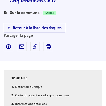
Criquebeuf-en-Caux
Sur la commune :
FAIBLE
Retour à la liste des risques
Partager la page
Partager sur Facebook
Partager par email
Copier dans le presse-papier
Imprimer
SOMMAIRE
Définition du risque
Carte du potentiel radon par commune
Informations détaillées