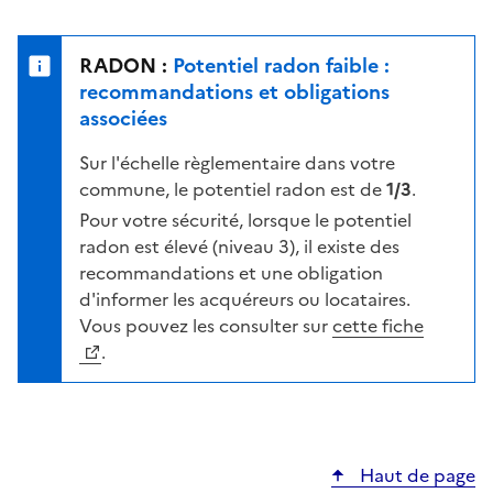
r
l
s
e
u
n
RADON :
Potentiel radon faible :
r
i
recommandations et obligations
l
v
associées
a
e
c
Sur l'échelle règlementaire dans votre
a
a
commune, le potentiel radon est de
1/3
.
u
r
d
Pour votre sécurité, lorsque le potentiel
t
e
radon est élevé (niveau 3), il existe des
e
r
recommandations et une obligation
i
d'informer les acquéreurs ou locataires.
s
Vous pouvez les consulter sur
cette fiche
q
.
u
e
s
e
Haut de page
l