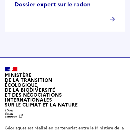
p
Dossier expert sur le radon
l
è
t
e
m
e
n
t
c
o
MINISTÈRE
m
DE LA TRANSITION
ÉCOLOGIQUE,
p
DE LA BIODIVERSITÉ
a
ET DES NÉGOCIATIONS
t
INTERNATIONALES
L
SUR LE CLIMAT ET LA NATURE
i
I
b
B
E
l
R
e
Géorisques est réalisé en partenariat entre le Ministère de la
T