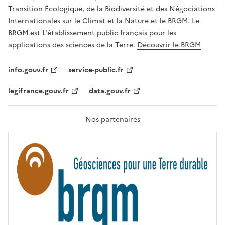
É
a
Transition Écologique, de la Biodiversité et des Négociations
,
v
Internationales sur le Climat et la Nature et le BRGM. Le
É
e
G
BRGM est L'établissement public français pour les
A
c
applications des sciences de la Terre.
Découvrir le BRGM
L
l
I
T
e
info.gouv.fr
service-public.fr
É
s
,
legifrance.gouv.fr
data.gouv.fr
t
F
R
e
A
c
T
Nos partenaires
E
h
R
n
N
I
o
T
l
É
o
g
i
e