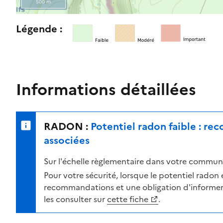
500 m
l
e
R
Légende :
n
e
i
t
v
o
e
u
a
r
Informations détaillées
u
n
d
e
e
r
RADON :
Potentiel radon faible : r
r
s
i
u
associées
s
r
Sur l'échelle règlementaire dans votre commune
q
l
u
a
Pour votre sécurité, lorsque le potentiel radon es
e
c
recommandations et une obligation d'informer 
s
a
les consulter sur
cette fiche
.
e
r
l
t