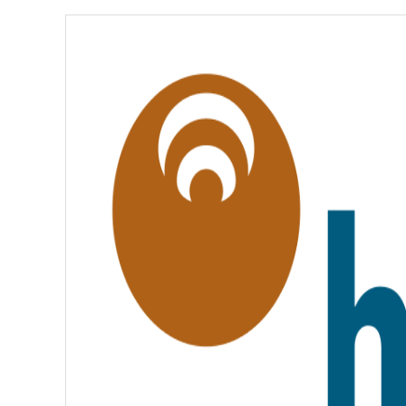
É
,
É
G
A
L
I
T
É
,
F
R
A
T
E
R
N
I
T
É