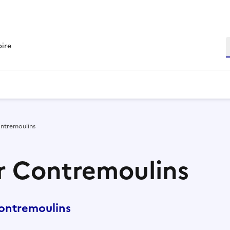
R
oire
ontremoulins
r Contremoulins
ontremoulins