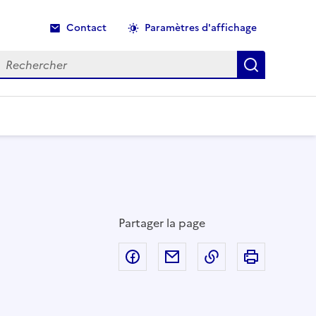
Contact
Paramètres d'affichage
echercher
Recherche
Partager la page
Partager sur Facebook
Partager par email
Copier dans le p
Imprimer