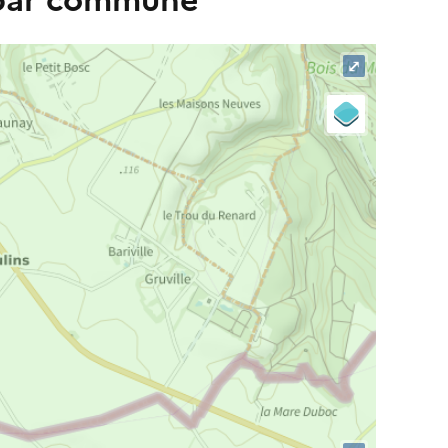
 par commune
⤢