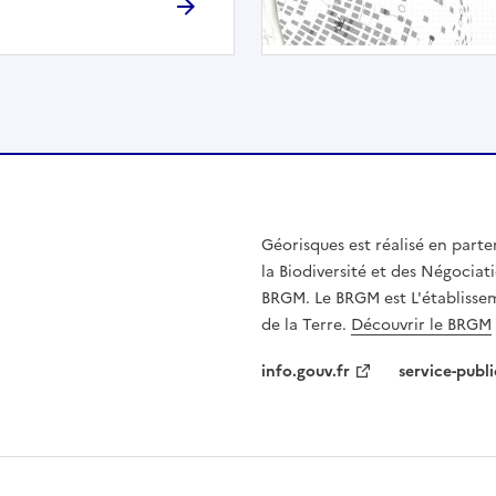
h
é
e
.
E
l
l
e
n
Géorisques est réalisé en parte
'
la Biodiversité et des Négociati
e
BRGM. Le BRGM est L'établissem
s
de la Terre.
Découvrir le BRGM
t
p
info.gouv.fr
service-publi
a
s
c
o
m