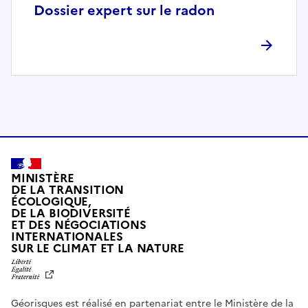
p
Dossier expert sur le radon
l
è
t
e
m
e
n
t
c
o
MINISTÈRE
m
DE LA TRANSITION
ÉCOLOGIQUE,
p
DE LA BIODIVERSITÉ
a
ET DES NÉGOCIATIONS
t
INTERNATIONALES
L
SUR LE CLIMAT ET LA NATURE
i
I
b
B
E
l
R
e
Géorisques est réalisé en partenariat entre le Ministère de la
T