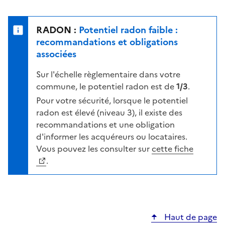
r
l
s
e
u
n
RADON :
Potentiel radon faible :
r
i
recommandations et obligations
l
v
associées
a
e
c
Sur l'échelle règlementaire dans votre
a
a
commune, le potentiel radon est de
1/3
.
u
r
d
Pour votre sécurité, lorsque le potentiel
t
e
radon est élevé (niveau 3), il existe des
e
r
recommandations et une obligation
i
d'informer les acquéreurs ou locataires.
s
Vous pouvez les consulter sur
cette fiche
q
.
u
e
s
e
Haut de page
l