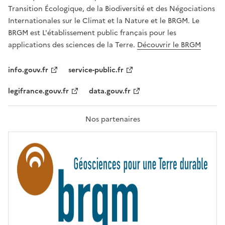
É
a
Transition Écologique, de la Biodiversité et des Négociations
,
v
Internationales sur le Climat et la Nature et le BRGM. Le
É
e
G
BRGM est L'établissement public français pour les
A
c
applications des sciences de la Terre.
Découvrir le BRGM
L
l
I
T
e
info.gouv.fr
service-public.fr
É
s
,
legifrance.gouv.fr
data.gouv.fr
t
F
R
e
A
c
T
Nos partenaires
E
h
R
n
N
I
o
T
l
É
o
g
i
e