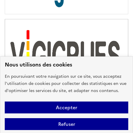
s
d
'
a
s
s
i
s
t
Nous utilisons des cookies
a
n
En poursuivant votre navigation sur ce site, vous acceptez
c
l’utilisation de cookies pour collecter des statistiques en vue
e
d'optimiser les services du site, et adapter nos contenus.
,
n
Plan du site
Accessibilité : partiellement conforme
Mentions
o
Accepter
u
Légales
Données personnelles
Gestion des cookies
FAQ
s
Refuser
Glossaire
BRGM
v