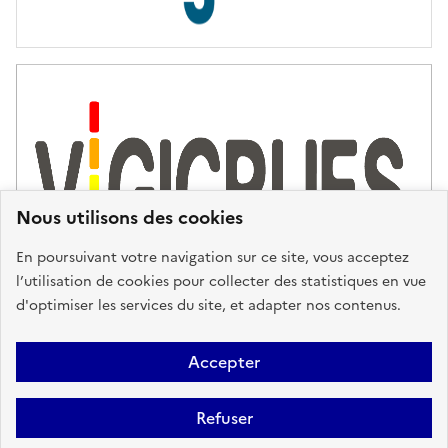
s
d
'
a
s
s
i
s
t
Nous utilisons des cookies
a
n
En poursuivant votre navigation sur ce site, vous acceptez
c
l’utilisation de cookies pour collecter des statistiques en vue
e
d'optimiser les services du site, et adapter nos contenus.
,
n
Plan du site
Accessibilité : partiellement conforme
Mentions
o
Accepter
u
Légales
Données personnelles
Gestion des cookies
FAQ
s
Refuser
Glossaire
BRGM
v