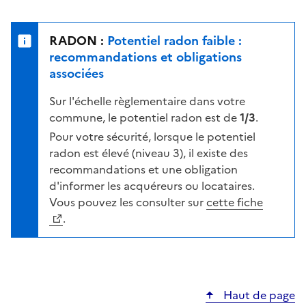
r
l
s
e
u
n
RADON :
Potentiel radon faible :
r
i
recommandations et obligations
l
v
associées
a
e
c
Sur l'échelle règlementaire dans votre
a
a
commune, le potentiel radon est de
1/3
.
u
r
d
Pour votre sécurité, lorsque le potentiel
t
e
radon est élevé (niveau 3), il existe des
e
r
recommandations et une obligation
i
d'informer les acquéreurs ou locataires.
s
Vous pouvez les consulter sur
cette fiche
q
.
u
e
s
e
Haut de page
l