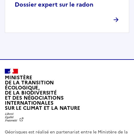
p
Dossier expert sur le radon
l
è
t
e
m
e
n
t
c
o
MINISTÈRE
m
DE LA TRANSITION
ÉCOLOGIQUE,
p
DE LA BIODIVERSITÉ
a
ET DES NÉGOCIATIONS
t
INTERNATIONALES
L
SUR LE CLIMAT ET LA NATURE
i
I
b
B
E
l
R
e
Géorisques est réalisé en partenariat entre le Ministère de la
T