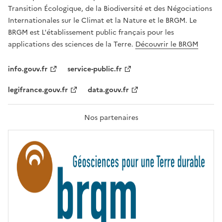
É
a
Transition Écologique, de la Biodiversité et des Négociations
,
v
Internationales sur le Climat et la Nature et le BRGM. Le
É
e
G
BRGM est L'établissement public français pour les
A
c
applications des sciences de la Terre.
Découvrir le BRGM
L
l
I
T
e
info.gouv.fr
service-public.fr
É
s
,
legifrance.gouv.fr
data.gouv.fr
t
F
R
e
A
c
T
Nos partenaires
E
h
R
n
N
I
o
T
l
É
o
g
i
e