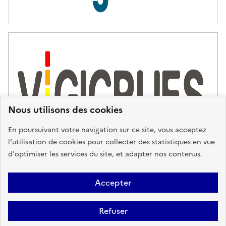
s
d
'
a
s
s
i
s
t
Nous utilisons des cookies
a
n
En poursuivant votre navigation sur ce site, vous acceptez
c
l’utilisation de cookies pour collecter des statistiques en vue
e
d'optimiser les services du site, et adapter nos contenus.
,
n
Plan du site
Accessibilité : partiellement conforme
Mentions
o
Accepter
u
Légales
Données personnelles
Gestion des cookies
FAQ
s
Refuser
Glossaire
BRGM
v