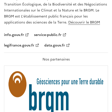
É
a
Transition Écologique, de la Biodiversité et des Négociations
,
v
Internationales sur le Climat et la Nature et le BRGM. Le
É
e
G
BRGM est L'établissement public français pour les
A
c
applications des sciences de la Terre.
Découvrir le BRGM
L
l
I
T
e
info.gouv.fr
service-public.fr
É
s
,
legifrance.gouv.fr
data.gouv.fr
t
F
R
e
A
c
T
Nos partenaires
E
h
R
n
N
I
o
T
l
É
o
g
i
e