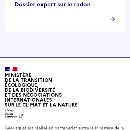
p
Dossier expert sur le radon
l
è
t
e
m
e
n
t
c
o
MINISTÈRE
m
DE LA TRANSITION
ÉCOLOGIQUE,
p
DE LA BIODIVERSITÉ
a
ET DES NÉGOCIATIONS
t
INTERNATIONALES
L
SUR LE CLIMAT ET LA NATURE
i
I
b
B
E
l
R
e
Géorisques est réalisé en partenariat entre le Ministère de la
T