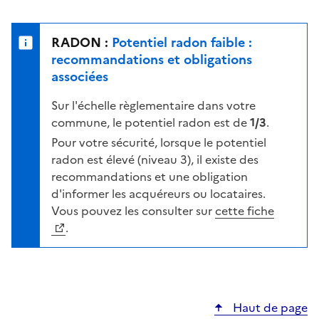
r
l
s
e
u
n
RADON :
Potentiel radon faible :
r
i
recommandations et obligations
l
v
associées
a
e
c
Sur l'échelle règlementaire dans votre
a
a
commune, le potentiel radon est de
1/3
.
u
r
d
Pour votre sécurité, lorsque le potentiel
t
e
radon est élevé (niveau 3), il existe des
e
r
recommandations et une obligation
i
d'informer les acquéreurs ou locataires.
s
Vous pouvez les consulter sur
cette fiche
q
.
u
e
s
e
Haut de page
l