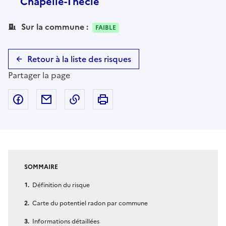
Chapelle-Thècle
Sur la commune :
FAIBLE
Retour à la liste des risques
Partager la page
Partager sur Facebook
Partager par email
Copier dans le presse-papier
Imprimer
SOMMAIRE
Définition du risque
Carte du potentiel radon par commune
Informations détaillées