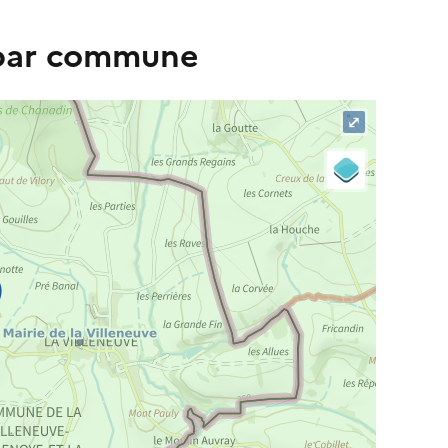
 par commune
⤢