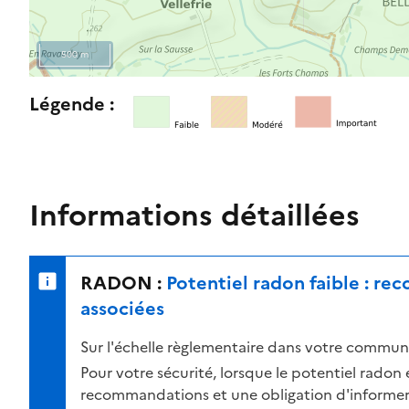
u
e
500 m
l
e
R
Légende :
n
e
i
t
v
o
e
u
a
r
Informations détaillées
u
n
d
e
e
r
RADON :
Potentiel radon faible : r
r
s
i
u
associées
s
r
Sur l'échelle règlementaire dans votre commune
q
l
u
a
Pour votre sécurité, lorsque le potentiel radon es
e
c
recommandations et une obligation d'informer 