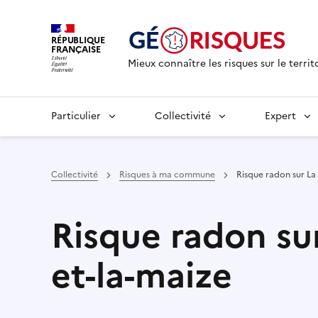
RÉPUBLIQUE
FRANÇAISE
Mieux connaître les risques sur le territ
Particulier
Collectivité
Expert
Collectivité
Risques à ma commune
Risque radon sur La
Risque radon sur
et-la-maize