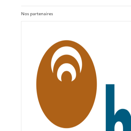
E
R
T
Nos partenaires
É
,
É
G
A
L
I
T
É
,
F
R
A
T
E
R
N
I
T