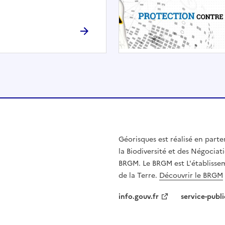
r
c
h
é
e
.
E
l
l
e
n
Géorisques est réalisé en parte
'
la Biodiversité et des Négociati
e
BRGM. Le BRGM est L'établissem
s
de la Terre.
Découvrir le BRGM
t
p
info.gouv.fr
service-publi
a
s
c