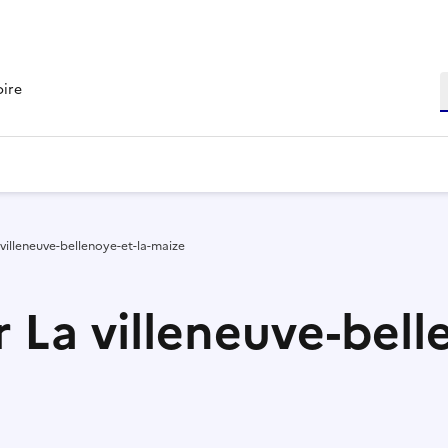
R
oire
 villeneuve-bellenoye-et-la-maize
 La villeneuve-bell