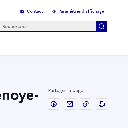
Contact
Paramètres d'affichage
echercher
Recherche
enoye-
Partager la page
Partager sur Facebook
Partager par email
Copier dans le p
Imprimer