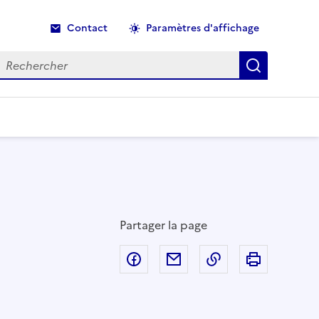
Contact
Paramètres d'affichage
echercher
Recherche
Partager la page
Partager sur Facebook
Partager par email
Copier dans le p
Imprimer