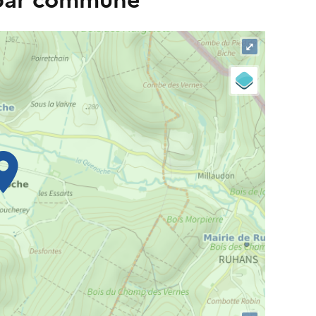
 par commune
⤢