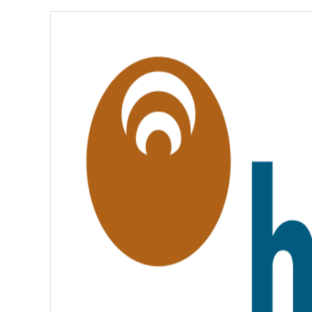
É
,
É
G
A
L
I
T
É
,
F
R
A
T
E
R
N
I
T
É