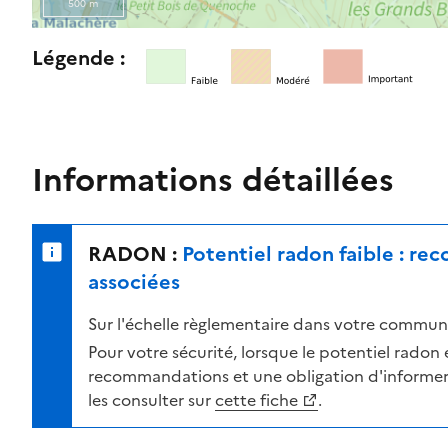
500 m
l
e
R
Légende :
n
e
i
t
v
o
e
u
a
r
Informations détaillées
u
n
d
e
e
r
RADON :
Potentiel radon faible : r
r
s
i
u
associées
s
r
Sur l'échelle règlementaire dans votre commune
q
l
u
a
Pour votre sécurité, lorsque le potentiel radon es
e
c
recommandations et une obligation d'informer 
s
a
les consulter sur
cette fiche
.
e
r
l
t