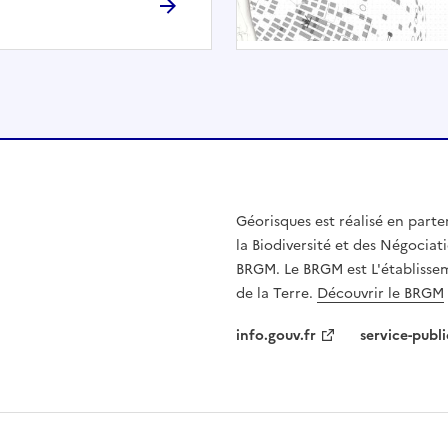
h
é
e
.
E
l
l
e
n
Géorisques est réalisé en parte
'
la Biodiversité et des Négociati
e
BRGM. Le BRGM est L'établissem
s
de la Terre.
Découvrir le BRGM
t
p
info.gouv.fr
service-publi
a
s
c
o
m