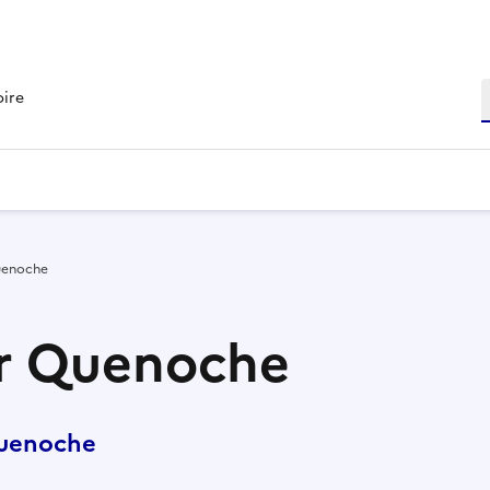
R
oire
uenoche
ur Quenoche
Quenoche