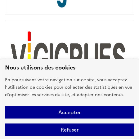
s
d
'
a
s
s
i
s
t
Nous utilisons des cookies
a
n
En poursuivant votre navigation sur ce site, vous acceptez
c
l’utilisation de cookies pour collecter des statistiques en vue
e
d'optimiser les services du site, et adapter nos contenus.
,
n
Plan du site
Accessibilité : partiellement conforme
Mentions
o
Accepter
u
Légales
Données personnelles
Gestion des cookies
FAQ
s
Refuser
Glossaire
BRGM
v