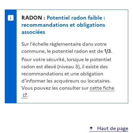
r
l
s
e
u
n
RADON :
Potentiel radon faible :
r
i
recommandations et obligations
l
v
associées
a
e
c
Sur l'échelle règlementaire dans votre
a
a
commune, le potentiel radon est de
1/3
.
u
r
d
Pour votre sécurité, lorsque le potentiel
t
e
radon est élevé (niveau 3), il existe des
e
r
recommandations et une obligation
i
d'informer les acquéreurs ou locataires.
s
Vous pouvez les consulter sur
cette fiche
q
.
u
e
s
e
Haut de page
l