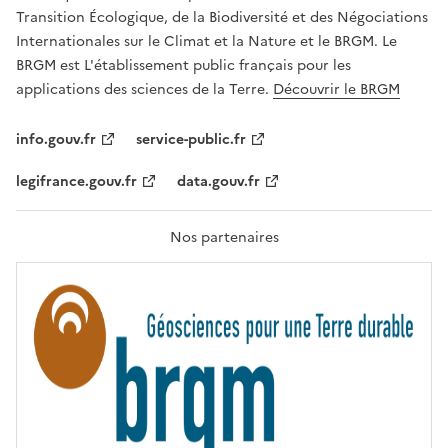
É
a
Transition Écologique, de la Biodiversité et des Négociations
,
v
Internationales sur le Climat et la Nature et le BRGM. Le
É
e
G
BRGM est L'établissement public français pour les
A
c
applications des sciences de la Terre.
Découvrir le BRGM
L
l
I
T
e
info.gouv.fr
service-public.fr
É
s
,
legifrance.gouv.fr
data.gouv.fr
t
F
R
e
A
c
T
Nos partenaires
E
h
R
n
N
I
o
T
l
É
o
g
i
e