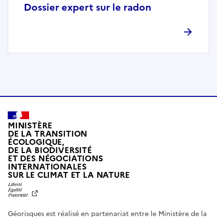
p
Dossier expert sur le radon
l
è
t
e
m
e
n
t
c
o
MINISTÈRE
m
DE LA TRANSITION
ÉCOLOGIQUE,
p
DE LA BIODIVERSITÉ
a
ET DES NÉGOCIATIONS
t
INTERNATIONALES
L
SUR LE CLIMAT ET LA NATURE
i
I
b
B
E
l
R
e
Géorisques est réalisé en partenariat entre le Ministère de la
T