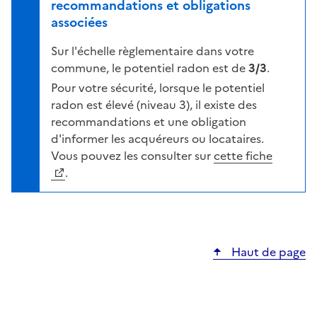
i
recommandations et obligations
l
v
associées
a
e
c
Sur l'échelle règlementaire dans votre
a
a
commune, le potentiel radon est de
3/3
.
u
r
d
Pour votre sécurité, lorsque le potentiel
t
e
radon est élevé (niveau 3), il existe des
e
r
recommandations et une obligation
i
d'informer les acquéreurs ou locataires.
s
Vous pouvez les consulter sur
cette fiche
q
.
u
e
s
e
Haut de page
l
o
n
l