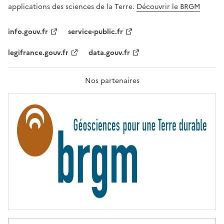
A
c
applications des sciences de la Terre.
Découvrir le BRGM
L
l
I
T
e
info.gouv.fr
service-public.fr
É
s
,
legifrance.gouv.fr
data.gouv.fr
t
F
R
e
A
c
T
Nos partenaires
E
h
R
n
N
I
o
T
l
É
o
g
i
e
s
d
'
a