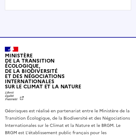
t
e
m
e
n
t
c
o
MINISTÈRE
m
DE LA TRANSITION
ÉCOLOGIQUE,
p
DE LA BIODIVERSITÉ
a
ET DES NÉGOCIATIONS
t
INTERNATIONALES
L
SUR LE CLIMAT ET LA NATURE
i
I
b
B
E
l
R
e
Géorisques est réalisé en partenariat entre le Ministère de la
T
É
a
Transition Écologique, de la Biodiversité et des Négociations
,
v
Internationales sur le Climat et la Nature et le BRGM. Le
É
e
G
BRGM est L'établissement public français pour les