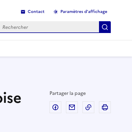
Contact
Paramètres d'affichage
echercher
Recherche
oise
Partager la page
Partager sur Facebook
Partager par email
Copier dans le p
Imprimer