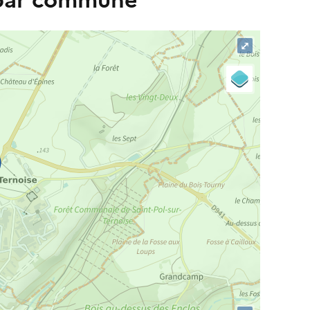
 par commune
⤢