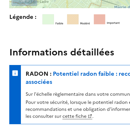
500 m
l
e
R
Légende :
n
e
i
t
v
o
e
u
a
r
Informations détaillées
u
n
d
e
e
r
RADON :
Potentiel radon faible : r
r
s
i
u
associées
s
r
Sur l'échelle règlementaire dans votre commune
q
l
u
a
Pour votre sécurité, lorsque le potentiel radon es
e
c
recommandations et une obligation d'informer 
s
a
les consulter sur
cette fiche
.
e
r
l
t