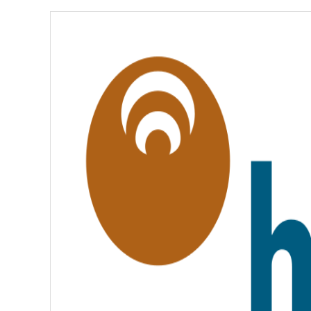
É
,
É
G
A
L
I
T
É
,
F
R
A
T
E
R
N
I
T
É