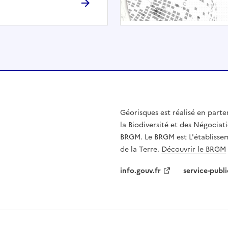
h
é
e
.
E
l
l
e
n
Géorisques est réalisé en parte
'
la Biodiversité et des Négociati
e
BRGM. Le BRGM est L'établissem
s
de la Terre.
Découvrir le BRGM
t
p
info.gouv.fr
service-publi
a
s
c
o
m