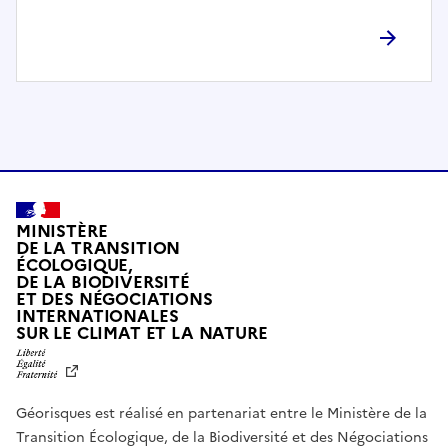
l
è
t
e
m
e
n
t
c
o
MINISTÈRE
m
DE LA TRANSITION
ÉCOLOGIQUE,
p
DE LA BIODIVERSITÉ
a
ET DES NÉGOCIATIONS
t
INTERNATIONALES
L
SUR LE CLIMAT ET LA NATURE
i
I
b
B
E
l
R
e
Géorisques est réalisé en partenariat entre le Ministère de la
T
É
a
Transition Écologique, de la Biodiversité et des Négociations