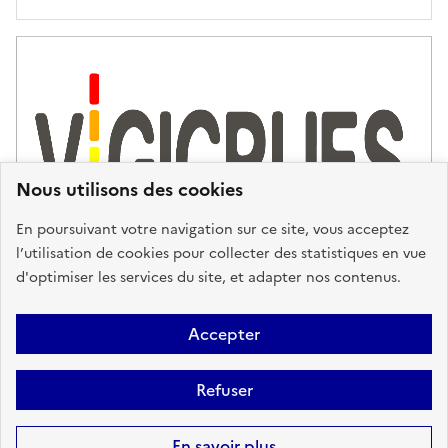
'
a
s
s
i
s
t
Nous utilisons des cookies
a
n
En poursuivant votre navigation sur ce site, vous acceptez
c
l’utilisation de cookies pour collecter des statistiques en vue
e
d'optimiser les services du site, et adapter nos contenus.
,
n
Plan du site
Accessibilité : partiellement conforme
Mentions
o
Accepter
u
Légales
Données personnelles
Gestion des cookies
FAQ
s
Refuser
Glossaire
BRGM
v
o
Sauf mention contraire, tous les contenus de ce site sont sous
licence
En savoir plus