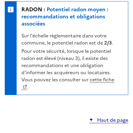
e
u
n
RADON :
Potentiel radon moyen :
r
i
recommandations et obligations
l
v
associées
a
e
c
Sur l'échelle règlementaire dans votre
a
a
commune, le potentiel radon est de
2/3
.
u
r
d
Pour votre sécurité, lorsque le potentiel
t
e
radon est élevé (niveau 3), il existe des
e
r
recommandations et une obligation
i
d'informer les acquéreurs ou locataires.
s
Vous pouvez les consulter sur
cette fiche
q
.
u
e
s
e
Haut de page
l
o