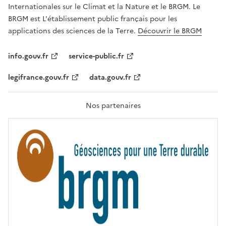
,
v
Internationales sur le Climat et la Nature et le BRGM. Le
É
e
G
BRGM est L'établissement public français pour les
A
c
applications des sciences de la Terre.
Découvrir le BRGM
L
l
I
T
e
info.gouv.fr
service-public.fr
É
s
,
legifrance.gouv.fr
data.gouv.fr
t
F
R
e
A
c
T
Nos partenaires
E
h
R
n
N
I
o
T
l
É
o
g
i
e
s
d