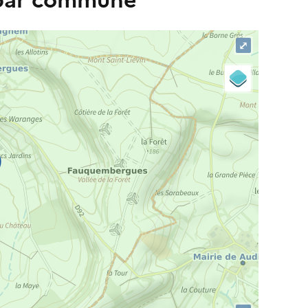
 par commune
⤢