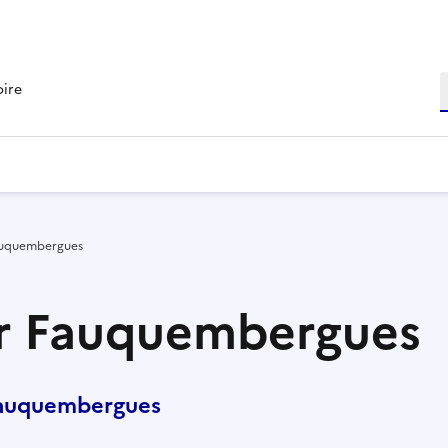
R
oire
auquembergues
ur Fauquembergues
Fauquembergues