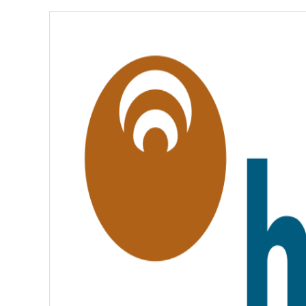
É
,
É
G
A
L
I
T
É
,
F
R
A
T
E
R
N
I
T
É