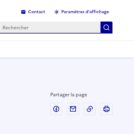
Contact
Paramètres d'affichage
echercher
Recherche
Partager la page
Partager sur Facebook
Partager par email
Copier dans le p
Imprimer