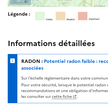
500 m
l
e
R
Légende :
n
e
i
t
v
o
e
u
a
r
Informations détaillées
u
n
d
e
e
r
RADON :
Potentiel radon faible : r
r
s
i
u
associées
s
r
Sur l'échelle règlementaire dans votre commune
q
l
u
a
Pour votre sécurité, lorsque le potentiel radon es
e
c
recommandations et une obligation d'informer 
s
a
les consulter sur
cette fiche
.
e
r
l
t