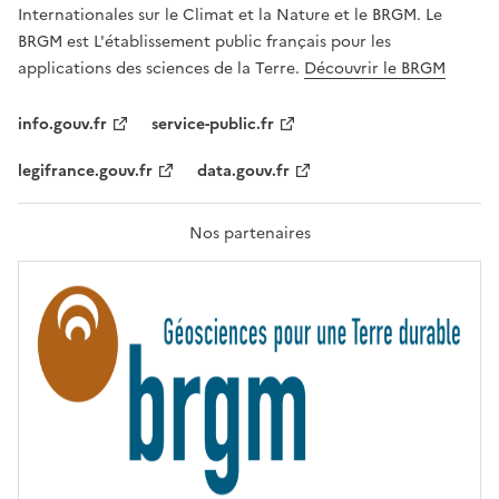
,
v
Internationales sur le Climat et la Nature et le BRGM. Le
É
e
G
BRGM est L'établissement public français pour les
A
c
applications des sciences de la Terre.
Découvrir le BRGM
L
l
I
T
e
info.gouv.fr
service-public.fr
É
s
,
legifrance.gouv.fr
data.gouv.fr
t
F
R
e
A
c
T
Nos partenaires
E
h
R
n
N
I
o
T
l
É
o
g
i
e
s
d