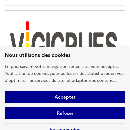
'
a
s
s
i
s
t
Nous utilisons des cookies
a
n
En poursuivant votre navigation sur ce site, vous acceptez
c
l’utilisation de cookies pour collecter des statistiques en vue
e
d'optimiser les services du site, et adapter nos contenus.
,
n
Plan du site
Accessibilité : partiellement conforme
Mentions
o
Accepter
u
Légales
Données personnelles
Gestion des cookies
FAQ
s
Refuser
Glossaire
BRGM
v
o
Sauf mention contraire, tous les contenus de ce site sont sous
licence
En savoir plus