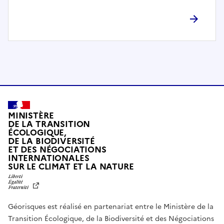
l
è
t
e
m
e
n
t
c
o
MINISTÈRE
m
DE LA TRANSITION
ÉCOLOGIQUE,
p
DE LA BIODIVERSITÉ
a
ET DES NÉGOCIATIONS
t
INTERNATIONALES
L
SUR LE CLIMAT ET LA NATURE
i
I
b
B
E
l
R
e
Géorisques est réalisé en partenariat entre le Ministère de la
T
É
a
Transition Écologique, de la Biodiversité et des Négociations