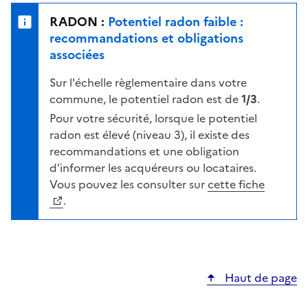
e
u
n
RADON :
Potentiel radon faible :
r
i
recommandations et obligations
l
v
associées
a
e
c
Sur l'échelle règlementaire dans votre
a
a
commune, le potentiel radon est de
1/3
.
u
r
d
Pour votre sécurité, lorsque le potentiel
t
e
radon est élevé (niveau 3), il existe des
e
r
recommandations et une obligation
i
d'informer les acquéreurs ou locataires.
s
Vous pouvez les consulter sur
cette fiche
q
.
u
e
s
e
Haut de page
l
o