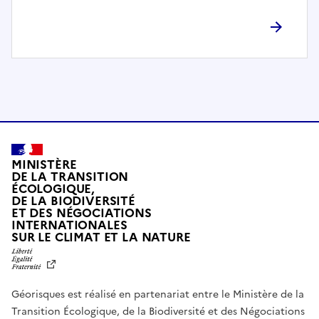
l
è
t
e
m
e
n
t
c
o
MINISTÈRE
m
DE LA TRANSITION
ÉCOLOGIQUE,
p
DE LA BIODIVERSITÉ
a
ET DES NÉGOCIATIONS
t
INTERNATIONALES
L
SUR LE CLIMAT ET LA NATURE
i
I
b
B
E
l
R
e
Géorisques est réalisé en partenariat entre le Ministère de la
T
É
a
Transition Écologique, de la Biodiversité et des Négociations