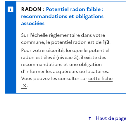
e
u
n
RADON :
Potentiel radon faible :
r
i
recommandations et obligations
l
v
associées
a
e
c
Sur l'échelle règlementaire dans votre
a
a
commune, le potentiel radon est de
1/3
.
u
r
d
Pour votre sécurité, lorsque le potentiel
t
e
radon est élevé (niveau 3), il existe des
e
r
recommandations et une obligation
i
d'informer les acquéreurs ou locataires.
s
Vous pouvez les consulter sur
cette fiche
q
.
u
e
s
e
Haut de page
l
o