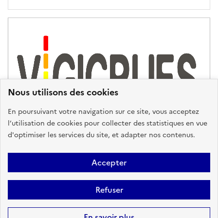
'
a
s
s
i
s
t
Nous utilisons des cookies
a
n
En poursuivant votre navigation sur ce site, vous acceptez
c
l’utilisation de cookies pour collecter des statistiques en vue
e
d'optimiser les services du site, et adapter nos contenus.
,
n
Plan du site
Accessibilité : partiellement conforme
Mentions
o
Accepter
u
Légales
Données personnelles
Gestion des cookies
FAQ
s
Refuser
Glossaire
BRGM
v
o
Sauf mention contraire, tous les contenus de ce site sont sous
licence
En savoir plus