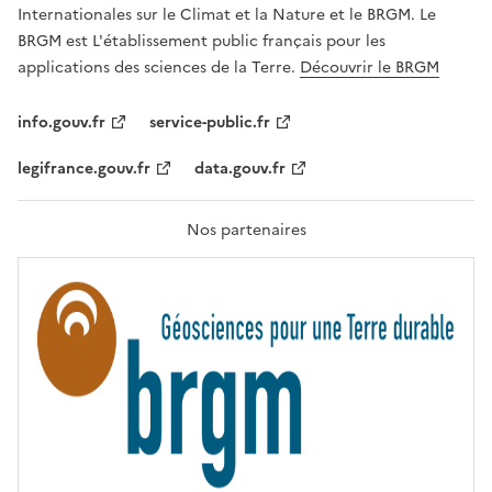
,
v
Internationales sur le Climat et la Nature et le BRGM. Le
É
e
G
BRGM est L'établissement public français pour les
A
c
applications des sciences de la Terre.
Découvrir le BRGM
L
l
I
T
e
info.gouv.fr
service-public.fr
É
s
,
legifrance.gouv.fr
data.gouv.fr
t
F
R
e
A
c
T
Nos partenaires
E
h
R
n
N
I
o
T
l
É
o
g
i
e
s
d