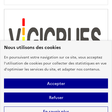
'
a
s
s
i
s
t
Nous utilisons des cookies
a
n
En poursuivant votre navigation sur ce site, vous acceptez
c
l’utilisation de cookies pour collecter des statistiques en vue
e
d'optimiser les services du site, et adapter nos contenus.
,
n
Plan du site
Accessibilité : partiellement conforme
Mentions
o
Accepter
u
Légales
Données personnelles
Gestion des cookies
FAQ
s
Refuser
Glossaire
BRGM
v
o
Sauf mention contraire, tous les contenus de ce site sont sous
licence
En savoir plus