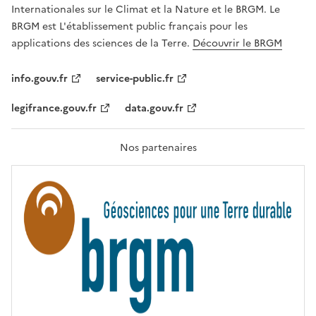
,
v
Internationales sur le Climat et la Nature et le BRGM. Le
É
e
G
BRGM est L'établissement public français pour les
A
c
applications des sciences de la Terre.
Découvrir le BRGM
L
l
I
T
e
info.gouv.fr
service-public.fr
É
s
,
legifrance.gouv.fr
data.gouv.fr
t
F
R
e
A
c
T
Nos partenaires
E
h
R
n
N
I
o
T
l
É
o
g
i
e
s
d