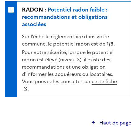
e
u
n
RADON :
Potentiel radon faible :
r
i
recommandations et obligations
l
v
associées
a
e
c
Sur l'échelle règlementaire dans votre
a
a
commune, le potentiel radon est de
1/3
.
u
r
d
Pour votre sécurité, lorsque le potentiel
t
e
radon est élevé (niveau 3), il existe des
e
r
recommandations et une obligation
i
d'informer les acquéreurs ou locataires.
s
Vous pouvez les consulter sur
cette fiche
q
.
u
e
s
e
Haut de page
l
o