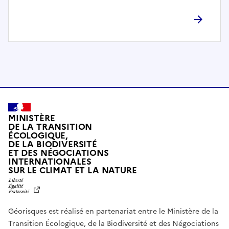
l
è
t
e
m
e
n
t
c
o
MINISTÈRE
m
DE LA TRANSITION
ÉCOLOGIQUE,
p
DE LA BIODIVERSITÉ
a
ET DES NÉGOCIATIONS
t
INTERNATIONALES
L
SUR LE CLIMAT ET LA NATURE
i
I
b
B
E
l
R
e
Géorisques est réalisé en partenariat entre le Ministère de la
T
É
a
Transition Écologique, de la Biodiversité et des Négociations