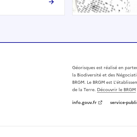
h
é
e
.
E
l
l
e
n
Géorisques est réalisé en parte
'
la Biodiversité et des Négociati
e
BRGM. Le BRGM est L'établissem
s
de la Terre.
Découvrir le BRGM
t
p
info.gouv.fr
service-publi
a
s
c
o
m