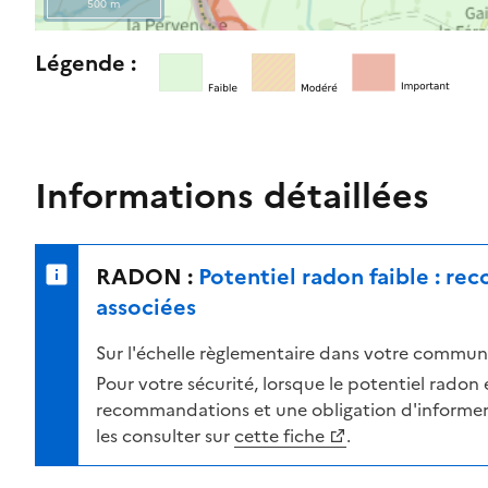
500 m
l
e
R
Légende :
n
e
i
t
v
o
e
u
a
r
Informations détaillées
u
n
d
e
e
r
RADON :
Potentiel radon faible : r
r
s
i
u
associées
s
r
Sur l'échelle règlementaire dans votre commune
q
l
u
a
Pour votre sécurité, lorsque le potentiel radon es
e
c
recommandations et une obligation d'informer 
s
a
les consulter sur
cette fiche
.
e
r
l
t