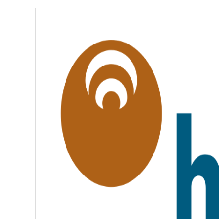
É
,
É
G
A
L
I
T
É
,
F
R
A
T
E
R
N
I
T
É