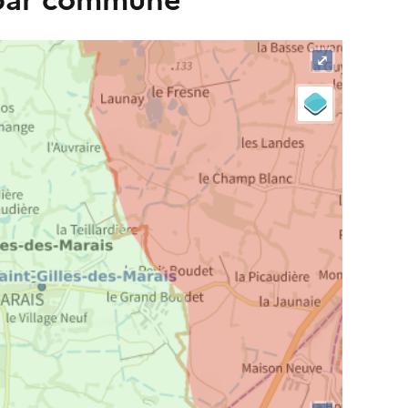
 par commune
⤢