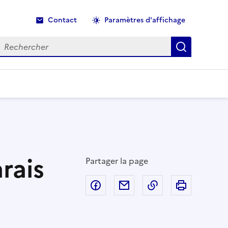
Contact
Paramètres d'affichage
echercher
Recherche
rais
Partager la page
Partager sur Facebook
Partager par email
Copier dans le p
Imprimer