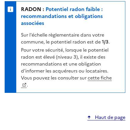
e
u
n
RADON :
Potentiel radon faible :
r
i
recommandations et obligations
l
v
associées
a
e
c
Sur l'échelle règlementaire dans votre
a
a
commune, le potentiel radon est de
1/3
.
u
r
d
Pour votre sécurité, lorsque le potentiel
t
e
radon est élevé (niveau 3), il existe des
e
r
recommandations et une obligation
i
d'informer les acquéreurs ou locataires.
s
Vous pouvez les consulter sur
cette fiche
q
.
u
e
s
e
Haut de page
l
o