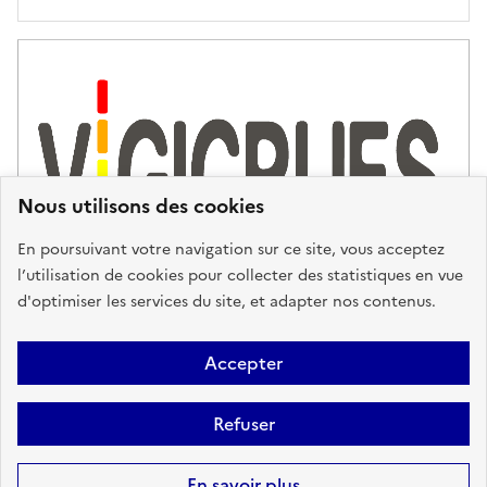
'
a
s
s
i
s
t
Nous utilisons des cookies
a
n
En poursuivant votre navigation sur ce site, vous acceptez
c
l’utilisation de cookies pour collecter des statistiques en vue
e
d'optimiser les services du site, et adapter nos contenus.
,
n
Plan du site
Accessibilité : partiellement conforme
Mentions
o
Accepter
u
Légales
Données personnelles
Gestion des cookies
FAQ
s
Refuser
Glossaire
BRGM
v
o
Sauf mention contraire, tous les contenus de ce site sont sous
licence
En savoir plus