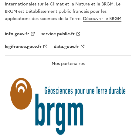
,
v
Internationales sur le Climat et la Nature et le BRGM. Le
É
e
G
BRGM est L'établissement public français pour les
A
c
applications des sciences de la Terre.
Découvrir le BRGM
L
l
I
T
e
info.gouv.fr
service-public.fr
É
s
,
legifrance.gouv.fr
data.gouv.fr
t
F
R
e
A
c
T
Nos partenaires
E
h
R
n
N
I
o
T
l
É
o
g
i
e
s
d