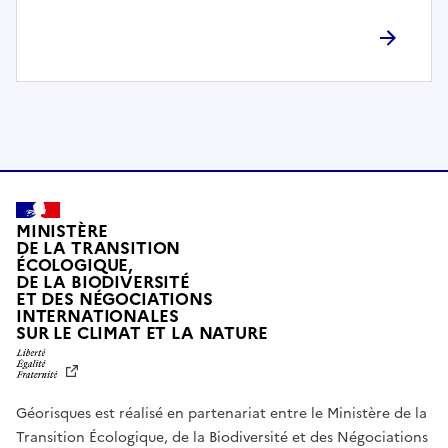
l
è
t
e
m
e
n
t
c
o
MINISTÈRE
m
DE LA TRANSITION
ÉCOLOGIQUE,
p
DE LA BIODIVERSITÉ
a
ET DES NÉGOCIATIONS
t
INTERNATIONALES
L
SUR LE CLIMAT ET LA NATURE
i
I
b
B
E
l
R
e
Géorisques est réalisé en partenariat entre le Ministère de la
T
É
a
Transition Écologique, de la Biodiversité et des Négociations