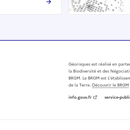
h
é
e
.
E
l
l
e
n
Géorisques est réalisé en parte
'
la Biodiversité et des Négociati
e
BRGM. Le BRGM est L'établissem
s
de la Terre.
Découvrir le BRGM
t
p
info.gouv.fr
service-publi
a
s
c
o
m