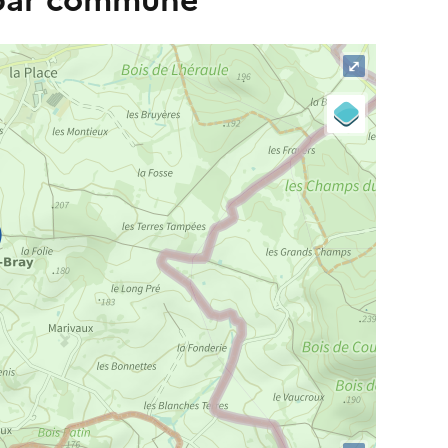
 par commune
⤢