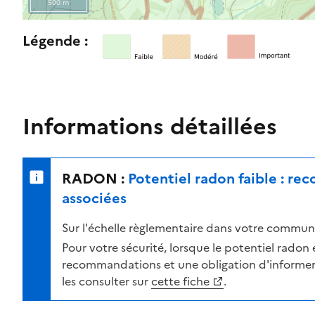
500 m
l
e
R
Légende :
n
e
i
t
v
o
e
u
a
r
Informations détaillées
u
n
d
e
e
r
RADON :
Potentiel radon faible : r
r
s
i
u
associées
s
r
Sur l'échelle règlementaire dans votre commune
q
l
u
a
Pour votre sécurité, lorsque le potentiel radon es
e
c
recommandations et une obligation d'informer 
s
a
les consulter sur
cette fiche
.
e
r
l
t