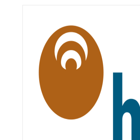
É
,
É
G
A
L
I
T
É
,
F
R
A
T
E
R
N
I
T
É