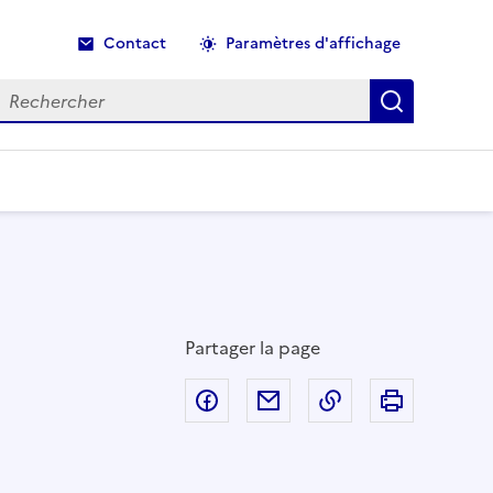
Contact
Paramètres d'affichage
echercher
Recherche
Partager la page
Partager sur Facebook
Partager par email
Copier dans le p
Imprimer