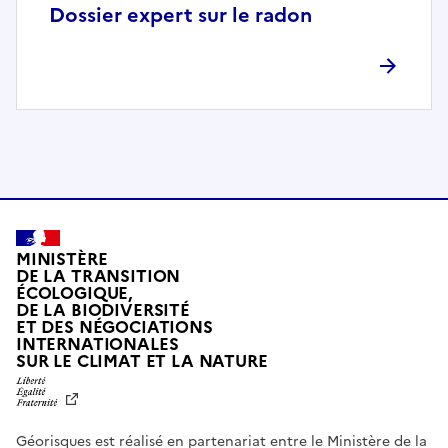
p
Dossier expert sur le radon
l
è
t
e
m
e
n
t
c
o
MINISTÈRE
m
DE LA TRANSITION
ÉCOLOGIQUE,
p
DE LA BIODIVERSITÉ
a
ET DES NÉGOCIATIONS
t
INTERNATIONALES
L
SUR LE CLIMAT ET LA NATURE
i
I
b
B
E
l
R
e
Géorisques est réalisé en partenariat entre le Ministère de la
T