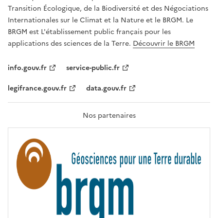
É
a
Transition Écologique, de la Biodiversité et des Négociations
,
v
Internationales sur le Climat et la Nature et le BRGM. Le
É
e
G
BRGM est L'établissement public français pour les
A
c
applications des sciences de la Terre.
Découvrir le BRGM
L
l
I
T
e
info.gouv.fr
service-public.fr
É
s
,
legifrance.gouv.fr
data.gouv.fr
t
F
R
e
A
c
T
Nos partenaires
E
h
R
n
N
I
o
T
l
É
o
g
i
e