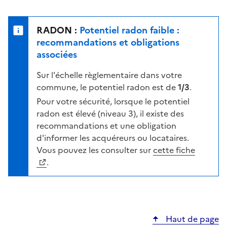
r
l
s
e
u
n
RADON :
Potentiel radon faible :
r
i
recommandations et obligations
l
v
associées
a
e
c
Sur l'échelle règlementaire dans votre
a
a
commune, le potentiel radon est de
1/3
.
u
r
d
Pour votre sécurité, lorsque le potentiel
t
e
radon est élevé (niveau 3), il existe des
e
r
recommandations et une obligation
i
d'informer les acquéreurs ou locataires.
s
Vous pouvez les consulter sur
cette fiche
q
.
u
e
s
e
Haut de page
l