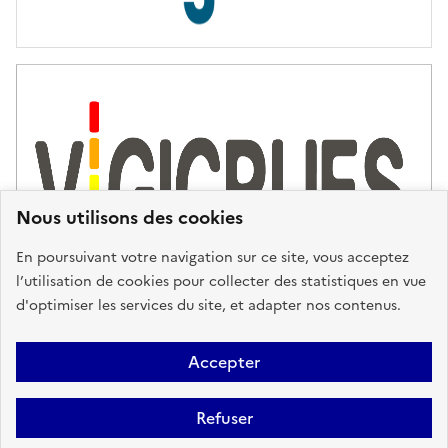
s
d
'
a
s
s
i
s
t
Nous utilisons des cookies
a
n
En poursuivant votre navigation sur ce site, vous acceptez
c
l’utilisation de cookies pour collecter des statistiques en vue
e
d'optimiser les services du site, et adapter nos contenus.
,
n
Plan du site
Accessibilité : partiellement conforme
Mentions
o
Accepter
u
Légales
Données personnelles
Gestion des cookies
FAQ
s
Refuser
Glossaire
BRGM
v