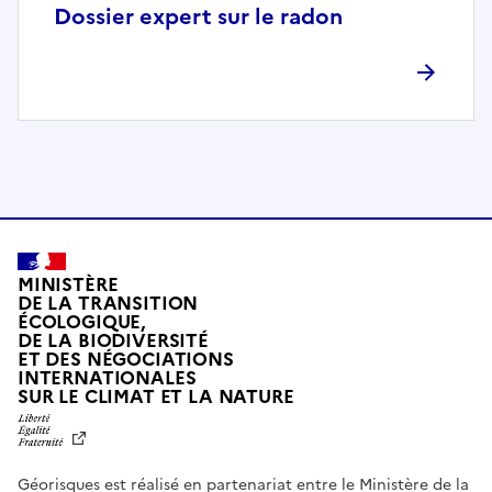
p
Dossier expert sur le radon
l
è
t
e
m
e
n
t
c
o
MINISTÈRE
m
DE LA TRANSITION
ÉCOLOGIQUE,
p
DE LA BIODIVERSITÉ
a
ET DES NÉGOCIATIONS
t
INTERNATIONALES
L
SUR LE CLIMAT ET LA NATURE
i
I
b
B
E
l
R
e
Géorisques est réalisé en partenariat entre le Ministère de la
T