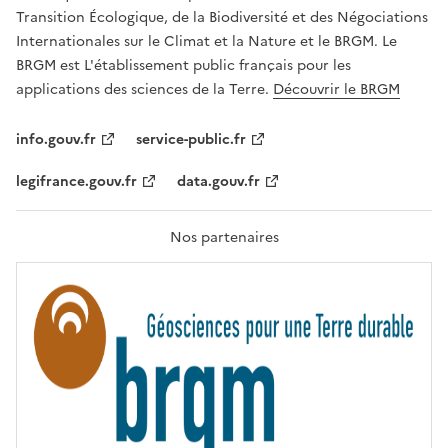
É
a
Transition Écologique, de la Biodiversité et des Négociations
,
v
Internationales sur le Climat et la Nature et le BRGM. Le
É
e
G
BRGM est L'établissement public français pour les
A
c
applications des sciences de la Terre.
Découvrir le BRGM
L
l
I
T
e
info.gouv.fr
service-public.fr
É
s
,
legifrance.gouv.fr
data.gouv.fr
t
F
R
e
A
c
T
Nos partenaires
E
h
R
n
N
I
o
T
l
É
o
g
i
e