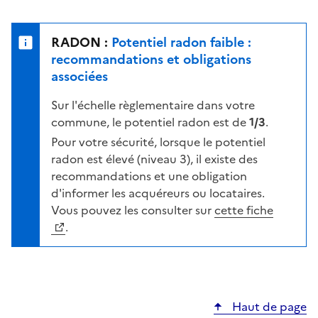
r
l
s
e
u
n
RADON :
Potentiel radon faible :
r
i
recommandations et obligations
l
v
associées
a
e
c
Sur l'échelle règlementaire dans votre
a
a
commune, le potentiel radon est de
1/3
.
u
r
d
Pour votre sécurité, lorsque le potentiel
t
e
radon est élevé (niveau 3), il existe des
e
r
recommandations et une obligation
i
d'informer les acquéreurs ou locataires.
s
Vous pouvez les consulter sur
cette fiche
q
.
u
e
s
e
Haut de page
l