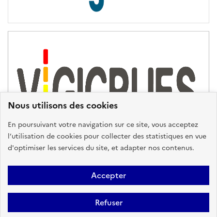
s
d
'
a
s
s
i
s
t
Nous utilisons des cookies
a
n
En poursuivant votre navigation sur ce site, vous acceptez
c
l’utilisation de cookies pour collecter des statistiques en vue
e
d'optimiser les services du site, et adapter nos contenus.
,
n
Plan du site
Accessibilité : partiellement conforme
Mentions
o
Accepter
u
Légales
Données personnelles
Gestion des cookies
FAQ
s
Refuser
Glossaire
BRGM
v