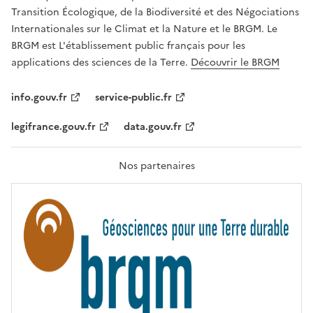
É
a
Transition Écologique, de la Biodiversité et des Négociations
,
v
Internationales sur le Climat et la Nature et le BRGM. Le
É
e
G
BRGM est L'établissement public français pour les
A
c
applications des sciences de la Terre.
Découvrir le BRGM
L
l
I
T
e
info.gouv.fr
service-public.fr
É
s
,
legifrance.gouv.fr
data.gouv.fr
t
F
R
e
A
c
T
Nos partenaires
E
h
R
n
N
I
o
T
l
É
o
g
i
e