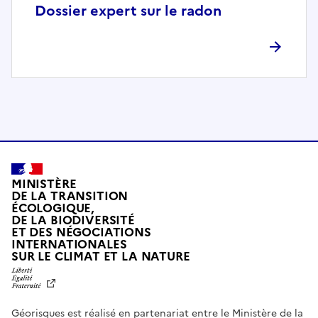
p
Dossier expert sur le radon
l
è
t
e
m
e
n
t
c
o
MINISTÈRE
m
DE LA TRANSITION
ÉCOLOGIQUE,
p
DE LA BIODIVERSITÉ
a
ET DES NÉGOCIATIONS
t
INTERNATIONALES
L
SUR LE CLIMAT ET LA NATURE
i
I
b
B
E
l
R
e
Géorisques est réalisé en partenariat entre le Ministère de la
T