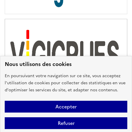
s
d
'
a
s
s
i
s
t
Nous utilisons des cookies
a
n
En poursuivant votre navigation sur ce site, vous acceptez
c
l’utilisation de cookies pour collecter des statistiques en vue
e
d'optimiser les services du site, et adapter nos contenus.
,
n
Plan du site
Accessibilité : partiellement conforme
Mentions
o
Accepter
u
Légales
Données personnelles
Gestion des cookies
FAQ
s
Refuser
Glossaire
BRGM
v