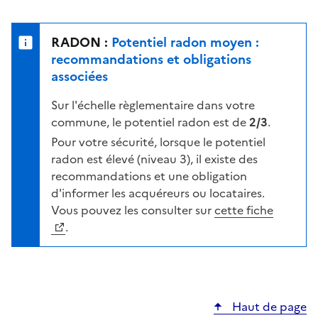
r
l
s
e
u
n
RADON :
Potentiel radon moyen :
r
i
recommandations et obligations
l
v
associées
a
e
c
Sur l'échelle règlementaire dans votre
a
a
commune, le potentiel radon est de
2/3
.
u
r
d
Pour votre sécurité, lorsque le potentiel
t
e
radon est élevé (niveau 3), il existe des
e
r
recommandations et une obligation
i
d'informer les acquéreurs ou locataires.
s
Vous pouvez les consulter sur
cette fiche
q
.
u
e
s
e
Haut de page
l