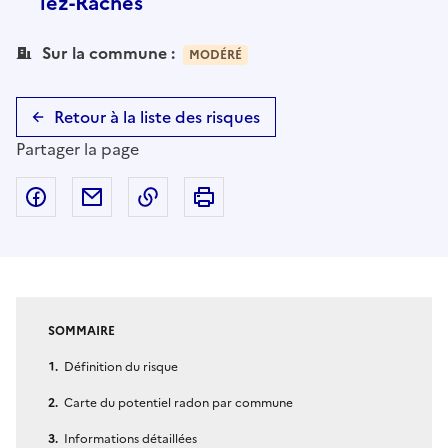
lez-Raches
Sur la commune :
MODÉRÉ
Retour à la liste des risques
Partager la page
Partager sur Facebook
Partager par email
Copier dans le presse-papier
Imprimer
SOMMAIRE
Définition du risque
Carte du potentiel radon par commune
Informations détaillées