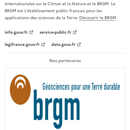
,
v
Internationales sur le Climat et la Nature et le BRGM. Le
É
e
G
BRGM est L'établissement public français pour les
A
c
applications des sciences de la Terre.
Découvrir le BRGM
L
l
I
T
e
info.gouv.fr
service-public.fr
É
s
,
legifrance.gouv.fr
data.gouv.fr
t
F
R
e
A
c
T
Nos partenaires
E
h
R
n
N
I
o
T
l
É
o
g
i
e
s
d