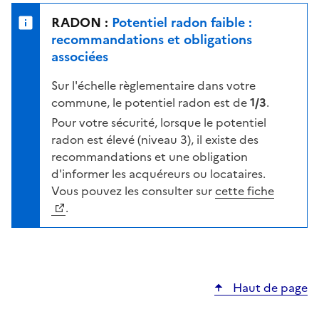
e
u
n
RADON :
Potentiel radon faible :
r
i
recommandations et obligations
l
v
associées
a
e
c
Sur l'échelle règlementaire dans votre
a
a
commune, le potentiel radon est de
1/3
.
u
r
d
Pour votre sécurité, lorsque le potentiel
t
e
radon est élevé (niveau 3), il existe des
e
r
recommandations et une obligation
i
d'informer les acquéreurs ou locataires.
s
Vous pouvez les consulter sur
cette fiche
q
.
u
e
s
e
Haut de page
l
o