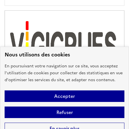
'
a
s
s
i
s
t
Nous utilisons des cookies
a
n
En poursuivant votre navigation sur ce site, vous acceptez
c
l’utilisation de cookies pour collecter des statistiques en vue
e
d'optimiser les services du site, et adapter nos contenus.
,
n
Plan du site
Accessibilité : partiellement conforme
Mentions
o
Accepter
u
Légales
Données personnelles
Gestion des cookies
FAQ
s
Refuser
Glossaire
BRGM
v
o
Sauf mention contraire, tous les contenus de ce site sont sous
licence
En savoir plus