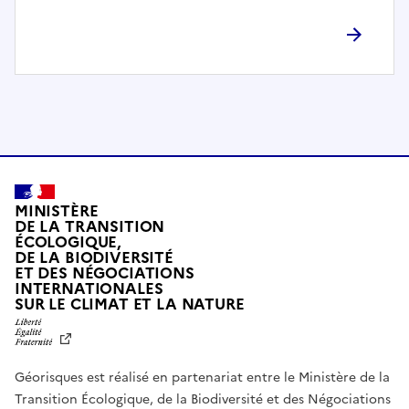
l
è
t
e
m
e
n
t
c
o
MINISTÈRE
m
DE LA TRANSITION
ÉCOLOGIQUE,
p
DE LA BIODIVERSITÉ
a
ET DES NÉGOCIATIONS
t
INTERNATIONALES
L
SUR LE CLIMAT ET LA NATURE
i
I
b
B
E
l
R
e
Géorisques est réalisé en partenariat entre le Ministère de la
T
É
a
Transition Écologique, de la Biodiversité et des Négociations