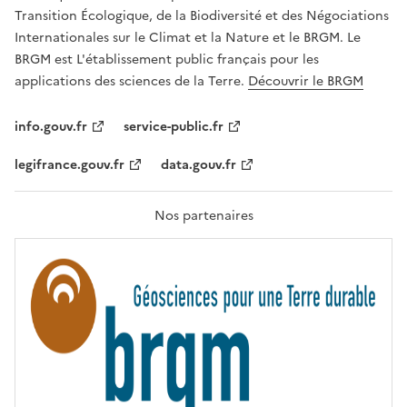
É
a
Transition Écologique, de la Biodiversité et des Négociations
,
v
Internationales sur le Climat et la Nature et le BRGM. Le
É
e
G
BRGM est L'établissement public français pour les
A
c
applications des sciences de la Terre.
Découvrir le BRGM
L
l
I
T
e
info.gouv.fr
service-public.fr
É
s
,
legifrance.gouv.fr
data.gouv.fr
t
F
R
e
A
c
T
Nos partenaires
E
h
R
n
N
I
o
T
l
É
o
g
i
e