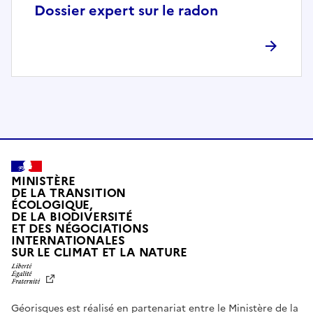
p
Dossier expert sur le radon
l
è
t
e
m
e
n
t
c
o
MINISTÈRE
m
DE LA TRANSITION
ÉCOLOGIQUE,
p
DE LA BIODIVERSITÉ
a
ET DES NÉGOCIATIONS
t
INTERNATIONALES
L
SUR LE CLIMAT ET LA NATURE
i
I
b
B
E
l
R
e
Géorisques est réalisé en partenariat entre le Ministère de la
T