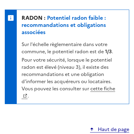
r
l
s
e
u
n
RADON :
Potentiel radon faible :
r
i
recommandations et obligations
l
v
associées
a
e
c
Sur l'échelle règlementaire dans votre
a
a
commune, le potentiel radon est de
1/3
.
u
r
d
Pour votre sécurité, lorsque le potentiel
t
e
radon est élevé (niveau 3), il existe des
e
r
recommandations et une obligation
i
d'informer les acquéreurs ou locataires.
s
Vous pouvez les consulter sur
cette fiche
q
.
u
e
s
e
Haut de page
l