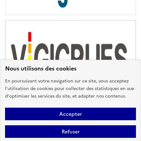
s
d
'
a
s
s
i
s
t
Nous utilisons des cookies
a
n
En poursuivant votre navigation sur ce site, vous acceptez
c
l’utilisation de cookies pour collecter des statistiques en vue
e
d'optimiser les services du site, et adapter nos contenus.
,
n
Plan du site
Accessibilité : partiellement conforme
Mentions
o
Accepter
u
Légales
Données personnelles
Gestion des cookies
FAQ
s
Refuser
Glossaire
BRGM
v