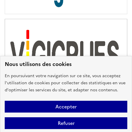
s
d
'
a
s
s
i
s
t
Nous utilisons des cookies
a
n
En poursuivant votre navigation sur ce site, vous acceptez
c
l’utilisation de cookies pour collecter des statistiques en vue
e
d'optimiser les services du site, et adapter nos contenus.
,
n
Plan du site
Accessibilité : partiellement conforme
Mentions
o
Accepter
u
Légales
Données personnelles
Gestion des cookies
FAQ
s
Refuser
Glossaire
BRGM
v