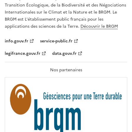
É
a
Transition Écologique, de la Biodiversité et des Négociations
,
v
Internationales sur le Climat et la Nature et le BRGM. Le
É
e
G
BRGM est L'établissement public français pour les
A
c
applications des sciences de la Terre.
Découvrir le BRGM
L
l
I
T
e
info.gouv.fr
service-public.fr
É
s
,
legifrance.gouv.fr
data.gouv.fr
t
F
R
e
A
c
T
Nos partenaires
E
h
R
n
N
I
o
T
l
É
o
g
i
e