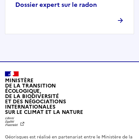
p
Dossier expert sur le radon
l
è
t
e
m
e
n
t
c
o
MINISTÈRE
m
DE LA TRANSITION
ÉCOLOGIQUE,
p
DE LA BIODIVERSITÉ
a
ET DES NÉGOCIATIONS
t
INTERNATIONALES
L
SUR LE CLIMAT ET LA NATURE
i
I
b
B
E
l
R
e
Géorisques est réalisé en partenariat entre le Ministère de la
T