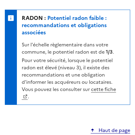
r
l
s
e
u
n
RADON :
Potentiel radon faible :
r
i
recommandations et obligations
l
v
associées
a
e
c
Sur l'échelle règlementaire dans votre
a
a
commune, le potentiel radon est de
1/3
.
u
r
d
Pour votre sécurité, lorsque le potentiel
t
e
radon est élevé (niveau 3), il existe des
e
r
recommandations et une obligation
i
d'informer les acquéreurs ou locataires.
s
Vous pouvez les consulter sur
cette fiche
q
.
u
e
s
e
Haut de page
l