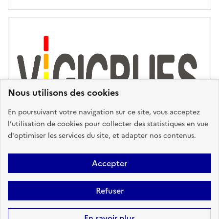
'
a
s
s
i
s
t
Nous utilisons des cookies
a
n
En poursuivant votre navigation sur ce site, vous acceptez
c
l’utilisation de cookies pour collecter des statistiques en vue
e
d'optimiser les services du site, et adapter nos contenus.
,
n
Plan du site
Accessibilité : partiellement conforme
Mentions
o
Accepter
u
Légales
Données personnelles
Gestion des cookies
FAQ
s
Refuser
Glossaire
BRGM
v
o
Sauf mention contraire, tous les contenus de ce site sont sous
licence
En savoir plus