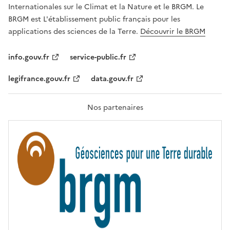
,
v
Internationales sur le Climat et la Nature et le BRGM. Le
É
e
G
BRGM est L'établissement public français pour les
A
c
applications des sciences de la Terre.
Découvrir le BRGM
L
l
I
T
e
info.gouv.fr
service-public.fr
É
s
,
legifrance.gouv.fr
data.gouv.fr
t
F
R
e
A
c
T
Nos partenaires
E
h
R
n
N
I
o
T
l
É
o
g
i
e
s
d