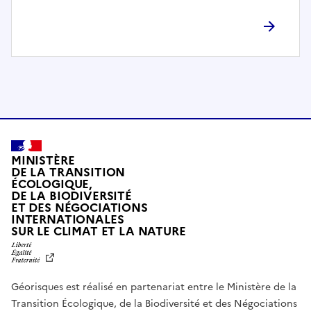
l
è
t
e
m
e
n
t
c
o
MINISTÈRE
m
DE LA TRANSITION
ÉCOLOGIQUE,
p
DE LA BIODIVERSITÉ
a
ET DES NÉGOCIATIONS
t
INTERNATIONALES
L
SUR LE CLIMAT ET LA NATURE
i
I
b
B
E
l
R
e
Géorisques est réalisé en partenariat entre le Ministère de la
T
É
a
Transition Écologique, de la Biodiversité et des Négociations