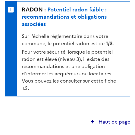
e
u
n
RADON :
Potentiel radon faible :
r
i
recommandations et obligations
l
v
associées
a
e
c
Sur l'échelle règlementaire dans votre
a
a
commune, le potentiel radon est de
1/3
.
u
r
d
Pour votre sécurité, lorsque le potentiel
t
e
radon est élevé (niveau 3), il existe des
e
r
recommandations et une obligation
i
d'informer les acquéreurs ou locataires.
s
Vous pouvez les consulter sur
cette fiche
q
.
u
e
s
e
Haut de page
l
o