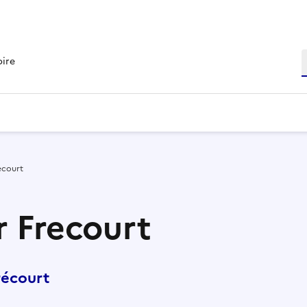
R
oire
ecourt
r Frecourt
récourt