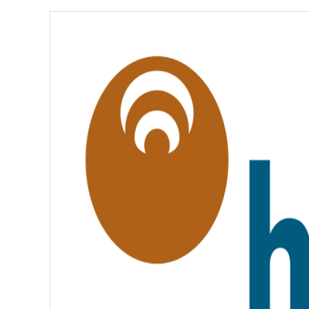
É
,
É
G
A
L
I
T
É
,
F
R
A
T
E
R
N
I
T
É