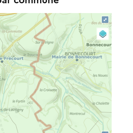
 par commune
⤢