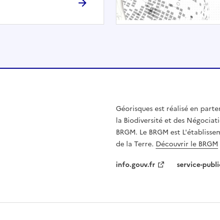
h
é
e
.
E
l
l
e
n
Géorisques est réalisé en parte
'
la Biodiversité et des Négociati
e
BRGM. Le BRGM est L'établissem
s
de la Terre.
Découvrir le BRGM
t
p
info.gouv.fr
service-publi
a
s
c
o
m