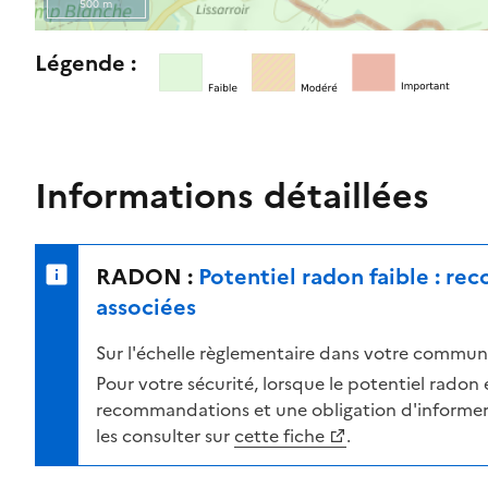
500 m
l
e
R
Légende :
n
e
i
t
v
o
e
u
a
r
Informations détaillées
u
n
d
e
e
r
RADON :
Potentiel radon faible : r
r
s
i
u
associées
s
r
Sur l'échelle règlementaire dans votre commune
q
l
u
a
Pour votre sécurité, lorsque le potentiel radon es
e
c
recommandations et une obligation d'informer 
s
a
les consulter sur
cette fiche
.
e
r
l
t