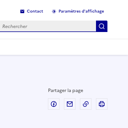
Contact
Paramètres d'affichage
echercher
Recherche
Partager la page
Partager sur Facebook
Partager par email
Copier dans le p
Imprimer