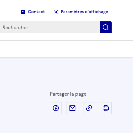
Contact
Paramètres d'affichage
echercher
Recherche
Partager la page
Partager sur Facebook
Partager par email
Copier dans le p
Imprimer