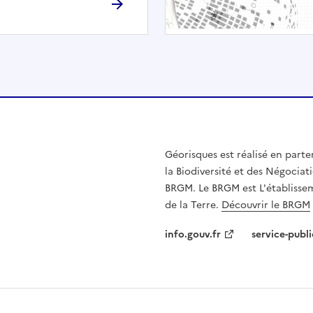
h
é
e
.
E
l
l
e
n
Géorisques est réalisé en parte
'
la Biodiversité et des Négociati
e
BRGM. Le BRGM est L'établissem
s
de la Terre.
Découvrir le BRGM
t
p
info.gouv.fr
service-publi
a
s
c
o
m