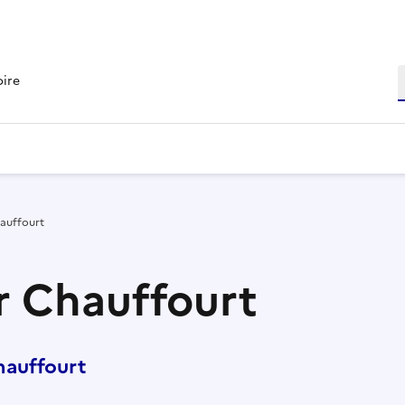
R
oire
hauffourt
r Chauffourt
hauffourt