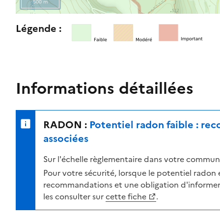
500 m
l
e
R
Légende :
n
e
i
t
v
o
e
u
a
r
Informations détaillées
u
n
d
e
e
r
RADON :
Potentiel radon faible : r
r
s
i
u
associées
s
r
Sur l'échelle règlementaire dans votre commune
q
l
u
a
Pour votre sécurité, lorsque le potentiel radon es
e
c
recommandations et une obligation d'informer 
s
a
les consulter sur
cette fiche
.
e
r
l
t