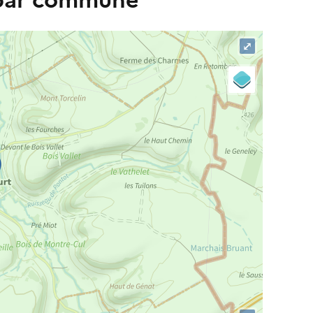
 par commune
⤢