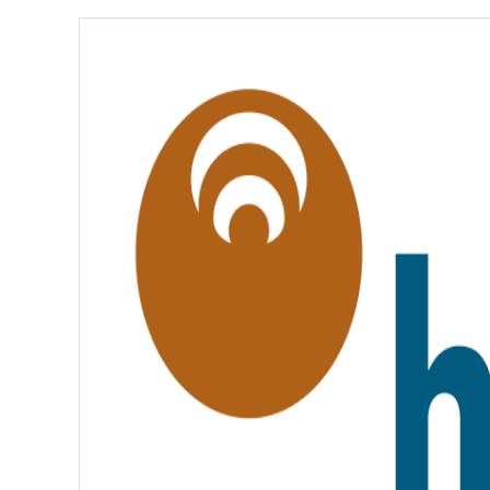
É
,
É
G
A
L
I
T
É
,
F
R
A
T
E
R
N
I
T
É