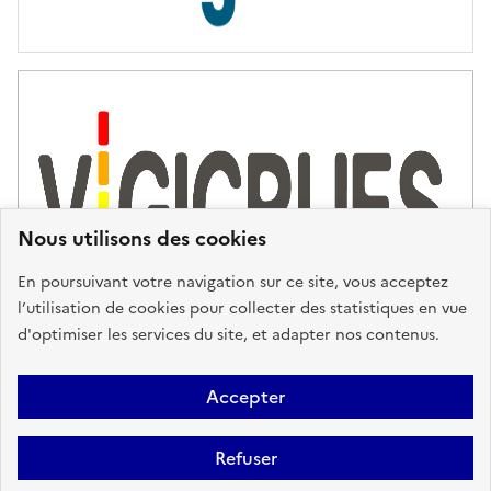
s
d
'
a
s
s
i
s
t
Nous utilisons des cookies
a
n
En poursuivant votre navigation sur ce site, vous acceptez
c
l’utilisation de cookies pour collecter des statistiques en vue
e
d'optimiser les services du site, et adapter nos contenus.
,
n
Plan du site
Accessibilité : partiellement conforme
Mentions
o
Accepter
u
Légales
Données personnelles
Gestion des cookies
FAQ
s
Refuser
Glossaire
BRGM
v