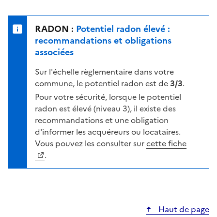
r
l
s
e
u
n
RADON :
Potentiel radon élevé :
r
i
recommandations et obligations
l
v
associées
a
e
c
Sur l'échelle règlementaire dans votre
a
a
commune, le potentiel radon est de
3/3
.
u
r
d
Pour votre sécurité, lorsque le potentiel
t
e
radon est élevé (niveau 3), il existe des
e
r
recommandations et une obligation
i
d'informer les acquéreurs ou locataires.
s
Vous pouvez les consulter sur
cette fiche
q
.
u
e
s
e
Haut de page
l