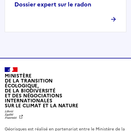
p
Dossier expert sur le radon
l
è
t
e
m
e
n
t
c
o
MINISTÈRE
m
DE LA TRANSITION
ÉCOLOGIQUE,
p
DE LA BIODIVERSITÉ
a
ET DES NÉGOCIATIONS
t
INTERNATIONALES
L
SUR LE CLIMAT ET LA NATURE
i
I
b
B
E
l
R
e
Géorisques est réalisé en partenariat entre le Ministère de la
T