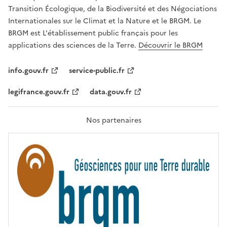
É
a
Transition Écologique, de la Biodiversité et des Négociations
,
v
Internationales sur le Climat et la Nature et le BRGM. Le
É
e
G
BRGM est L'établissement public français pour les
A
c
applications des sciences de la Terre.
Découvrir le BRGM
L
l
I
T
e
info.gouv.fr
service-public.fr
É
s
,
legifrance.gouv.fr
data.gouv.fr
t
F
R
e
A
c
T
Nos partenaires
E
h
R
n
N
I
o
T
l
É
o
g
i
e