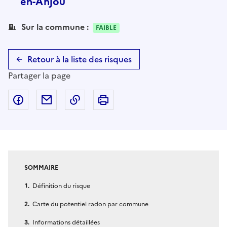
en-Anjou
Sur la commune :
FAIBLE
Retour à la liste des risques
Partager la page
Partager sur Facebook
Partager par email
Copier dans le presse-papier
Imprimer
SOMMAIRE
Définition du risque
Carte du potentiel radon par commune
Informations détaillées