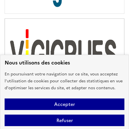
s
d
'
a
s
s
i
s
t
Nous utilisons des cookies
a
n
En poursuivant votre navigation sur ce site, vous acceptez
c
l’utilisation de cookies pour collecter des statistiques en vue
e
d'optimiser les services du site, et adapter nos contenus.
,
n
Plan du site
Accessibilité : partiellement conforme
Mentions
o
Accepter
u
Légales
Données personnelles
Gestion des cookies
FAQ
s
Refuser
Glossaire
BRGM
v