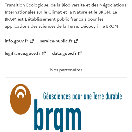
É
a
Transition Écologique, de la Biodiversité et des Négociations
,
v
Internationales sur le Climat et la Nature et le BRGM. Le
É
e
G
BRGM est L'établissement public français pour les
A
c
applications des sciences de la Terre.
Découvrir le BRGM
L
l
I
T
e
info.gouv.fr
service-public.fr
É
s
,
legifrance.gouv.fr
data.gouv.fr
t
F
R
e
A
c
T
Nos partenaires
E
h
R
n
N
I
o
T
l
É
o
g
i
e