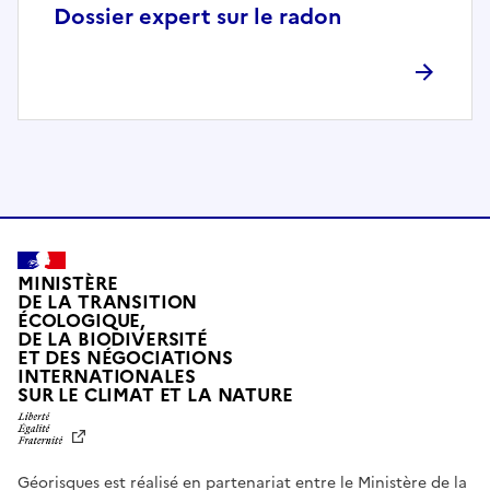
p
Dossier expert sur le radon
l
è
t
e
m
e
n
t
c
o
MINISTÈRE
m
DE LA TRANSITION
ÉCOLOGIQUE,
p
DE LA BIODIVERSITÉ
a
ET DES NÉGOCIATIONS
t
INTERNATIONALES
L
SUR LE CLIMAT ET LA NATURE
i
I
b
B
E
l
R
e
Géorisques est réalisé en partenariat entre le Ministère de la
T