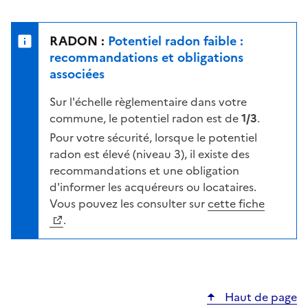
r
l
s
e
u
n
RADON :
Potentiel radon faible :
r
i
recommandations et obligations
l
v
associées
a
e
c
Sur l'échelle règlementaire dans votre
a
a
commune, le potentiel radon est de
1/3
.
u
r
d
Pour votre sécurité, lorsque le potentiel
t
e
radon est élevé (niveau 3), il existe des
e
r
recommandations et une obligation
i
d'informer les acquéreurs ou locataires.
s
Vous pouvez les consulter sur
cette fiche
q
.
u
e
s
e
Haut de page
l