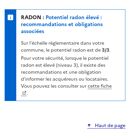
r
l
s
e
u
n
RADON :
Potentiel radon élevé :
r
i
recommandations et obligations
l
v
associées
a
e
c
Sur l'échelle règlementaire dans votre
a
a
commune, le potentiel radon est de
3/3
.
u
r
d
Pour votre sécurité, lorsque le potentiel
t
e
radon est élevé (niveau 3), il existe des
e
r
recommandations et une obligation
i
d'informer les acquéreurs ou locataires.
s
Vous pouvez les consulter sur
cette fiche
q
.
u
e
s
e
Haut de page
l