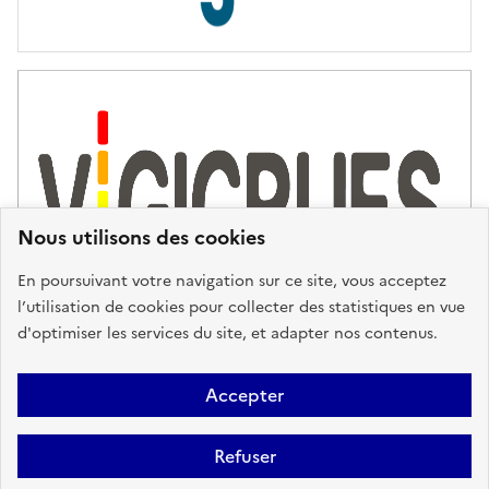
s
d
'
a
s
s
i
s
t
Nous utilisons des cookies
a
n
En poursuivant votre navigation sur ce site, vous acceptez
c
l’utilisation de cookies pour collecter des statistiques en vue
e
d'optimiser les services du site, et adapter nos contenus.
,
n
Plan du site
Accessibilité : partiellement conforme
Mentions
o
Accepter
u
Légales
Données personnelles
Gestion des cookies
FAQ
s
Refuser
Glossaire
BRGM
v