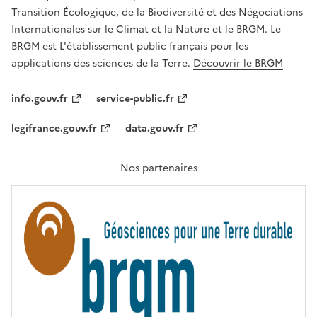
É
a
Transition Écologique, de la Biodiversité et des Négociations
,
v
Internationales sur le Climat et la Nature et le BRGM. Le
É
e
G
BRGM est L'établissement public français pour les
A
c
applications des sciences de la Terre.
Découvrir le BRGM
L
l
I
T
e
info.gouv.fr
service-public.fr
É
s
,
legifrance.gouv.fr
data.gouv.fr
t
F
R
e
A
c
T
Nos partenaires
E
h
R
n
N
I
o
T
l
É
o
g
i
e