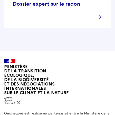
p
Dossier expert sur le radon
l
è
t
e
m
e
n
t
c
o
MINISTÈRE
m
DE LA TRANSITION
ÉCOLOGIQUE,
p
DE LA BIODIVERSITÉ
a
ET DES NÉGOCIATIONS
t
INTERNATIONALES
L
SUR LE CLIMAT ET LA NATURE
i
I
b
B
E
l
R
e
Géorisques est réalisé en partenariat entre le Ministère de la
T