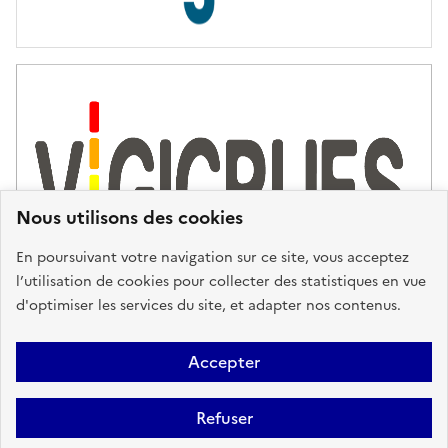
s
d
'
a
s
s
i
s
t
Nous utilisons des cookies
a
n
En poursuivant votre navigation sur ce site, vous acceptez
c
l’utilisation de cookies pour collecter des statistiques en vue
e
d'optimiser les services du site, et adapter nos contenus.
,
n
Plan du site
Accessibilité : partiellement conforme
Mentions
o
Accepter
u
Légales
Données personnelles
Gestion des cookies
FAQ
s
Refuser
Glossaire
BRGM
v