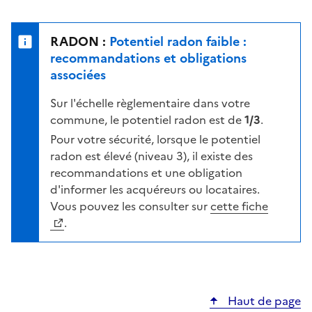
r
l
s
e
u
n
RADON :
Potentiel radon faible :
r
i
recommandations et obligations
l
v
associées
a
e
c
Sur l'échelle règlementaire dans votre
a
a
commune, le potentiel radon est de
1/3
.
u
r
d
Pour votre sécurité, lorsque le potentiel
t
e
radon est élevé (niveau 3), il existe des
e
r
recommandations et une obligation
i
d'informer les acquéreurs ou locataires.
s
Vous pouvez les consulter sur
cette fiche
q
.
u
e
s
e
Haut de page
l