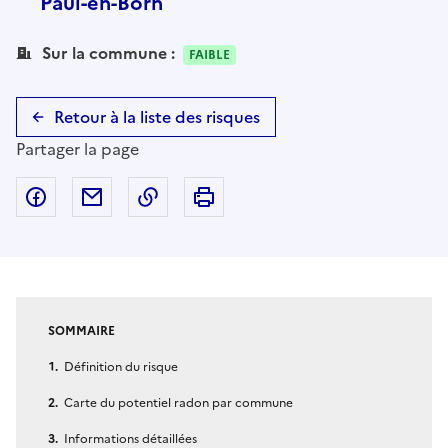
Paul-en-Born
Sur la commune :
FAIBLE
Retour à la liste des risques
Partager la page
Partager sur Facebook
Partager par email
Copier dans le presse-papier
Imprimer
SOMMAIRE
Définition du risque
Carte du potentiel radon par commune
Informations détaillées