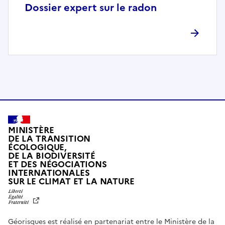
p
Dossier expert sur le radon
l
è
t
e
m
e
n
t
c
o
MINISTÈRE
m
DE LA TRANSITION
ÉCOLOGIQUE,
p
DE LA BIODIVERSITÉ
a
ET DES NÉGOCIATIONS
t
INTERNATIONALES
L
SUR LE CLIMAT ET LA NATURE
i
I
b
B
E
l
R
e
Géorisques est réalisé en partenariat entre le Ministère de la
T