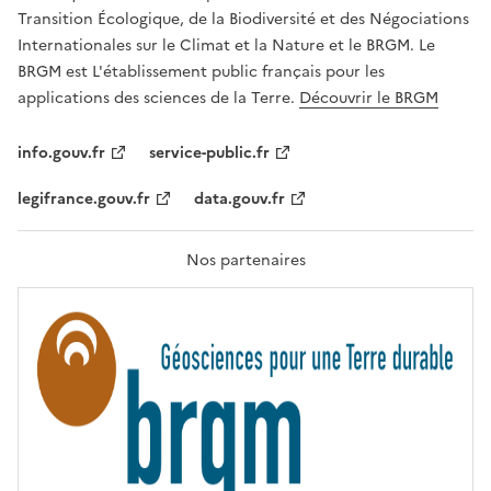
É
a
Transition Écologique, de la Biodiversité et des Négociations
,
v
Internationales sur le Climat et la Nature et le BRGM. Le
É
e
G
BRGM est L'établissement public français pour les
A
c
applications des sciences de la Terre.
Découvrir le BRGM
L
l
I
T
e
info.gouv.fr
service-public.fr
É
s
,
legifrance.gouv.fr
data.gouv.fr
t
F
R
e
A
c
T
Nos partenaires
E
h
R
n
N
I
o
T
l
É
o
g
i
e