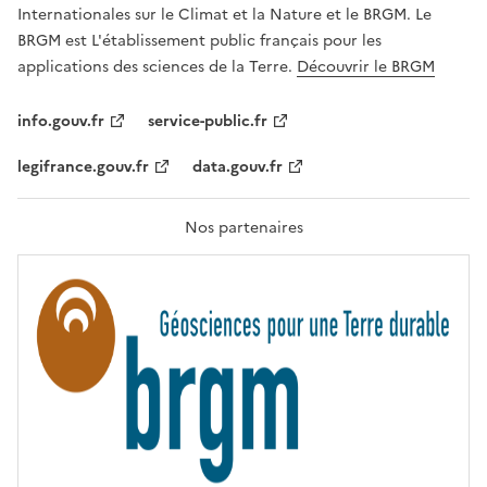
,
v
Internationales sur le Climat et la Nature et le BRGM. Le
É
e
G
BRGM est L'établissement public français pour les
A
c
applications des sciences de la Terre.
Découvrir le BRGM
L
l
I
T
e
info.gouv.fr
service-public.fr
É
s
,
legifrance.gouv.fr
data.gouv.fr
t
F
R
e
A
c
T
Nos partenaires
E
h
R
n
N
I
o
T
l
É
o
g
i
e
s
d