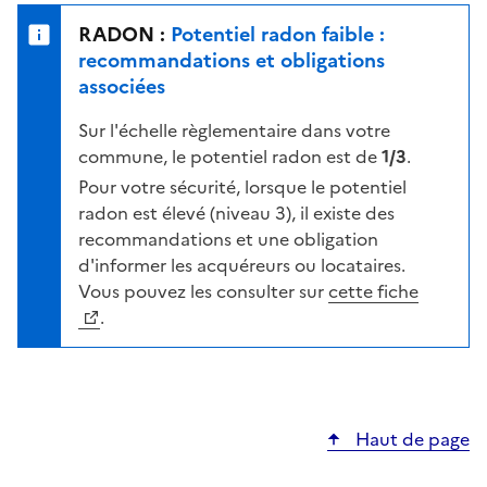
e
u
n
RADON :
Potentiel radon faible :
r
i
recommandations et obligations
l
v
associées
a
e
c
Sur l'échelle règlementaire dans votre
a
a
commune, le potentiel radon est de
1/3
.
u
r
d
Pour votre sécurité, lorsque le potentiel
t
e
radon est élevé (niveau 3), il existe des
e
r
recommandations et une obligation
i
d'informer les acquéreurs ou locataires.
s
Vous pouvez les consulter sur
cette fiche
q
.
u
e
s
e
Haut de page
l
o