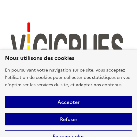
'
a
s
s
i
s
t
Nous utilisons des cookies
a
n
En poursuivant votre navigation sur ce site, vous acceptez
c
l’utilisation de cookies pour collecter des statistiques en vue
e
d'optimiser les services du site, et adapter nos contenus.
,
n
Plan du site
Accessibilité : partiellement conforme
Mentions
o
Accepter
u
Légales
Données personnelles
Gestion des cookies
FAQ
s
Refuser
Glossaire
BRGM
v
o
Sauf mention contraire, tous les contenus de ce site sont sous
licence
En savoir plus