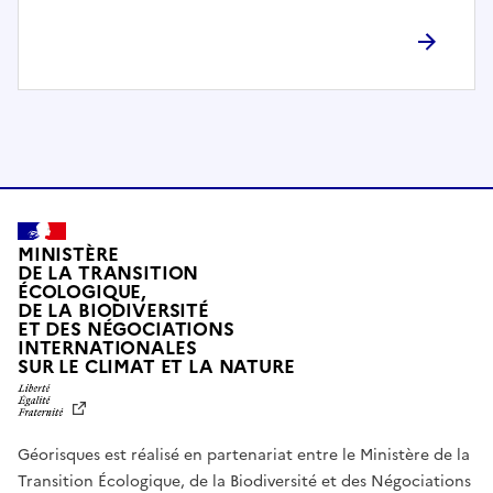
l
è
t
e
m
e
n
t
c
o
MINISTÈRE
m
DE LA TRANSITION
ÉCOLOGIQUE,
p
DE LA BIODIVERSITÉ
a
ET DES NÉGOCIATIONS
t
INTERNATIONALES
L
SUR LE CLIMAT ET LA NATURE
i
I
b
B
E
l
R
e
Géorisques est réalisé en partenariat entre le Ministère de la
T
É
a
Transition Écologique, de la Biodiversité et des Négociations