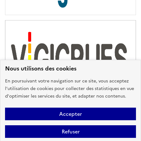
s
d
'
a
s
s
i
s
t
Nous utilisons des cookies
a
n
En poursuivant votre navigation sur ce site, vous acceptez
c
l’utilisation de cookies pour collecter des statistiques en vue
e
d'optimiser les services du site, et adapter nos contenus.
,
n
Plan du site
Accessibilité : partiellement conforme
Mentions
o
Accepter
u
Légales
Données personnelles
Gestion des cookies
FAQ
s
Refuser
Glossaire
BRGM
v