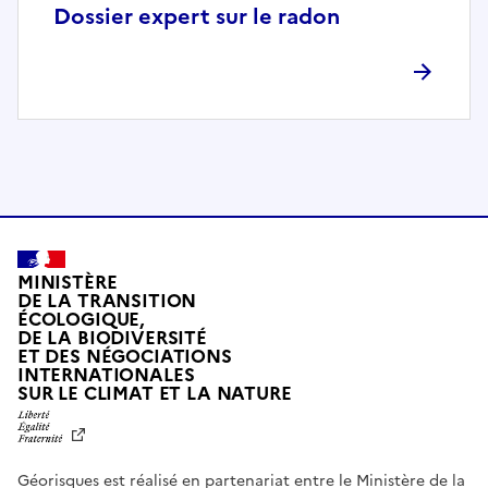
p
Dossier expert sur le radon
l
è
t
e
m
e
n
t
c
o
MINISTÈRE
m
DE LA TRANSITION
ÉCOLOGIQUE,
p
DE LA BIODIVERSITÉ
a
ET DES NÉGOCIATIONS
t
INTERNATIONALES
L
SUR LE CLIMAT ET LA NATURE
i
I
b
B
E
l
R
e
Géorisques est réalisé en partenariat entre le Ministère de la
T