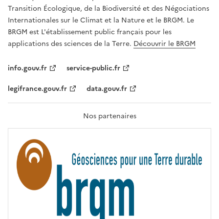
É
a
Transition Écologique, de la Biodiversité et des Négociations
,
v
Internationales sur le Climat et la Nature et le BRGM. Le
É
e
G
BRGM est L'établissement public français pour les
A
c
applications des sciences de la Terre.
Découvrir le BRGM
L
l
I
T
e
info.gouv.fr
service-public.fr
É
s
,
legifrance.gouv.fr
data.gouv.fr
t
F
R
e
A
c
T
Nos partenaires
E
h
R
n
N
I
o
T
l
É
o
g
i
e