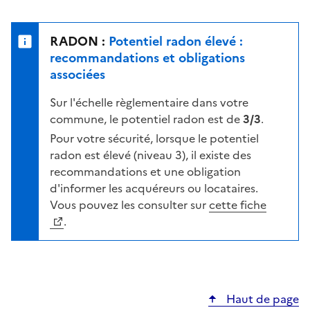
r
l
s
e
u
n
RADON :
Potentiel radon élevé :
r
i
recommandations et obligations
l
v
associées
a
e
c
Sur l'échelle règlementaire dans votre
a
a
commune, le potentiel radon est de
3/3
.
u
r
d
Pour votre sécurité, lorsque le potentiel
t
e
radon est élevé (niveau 3), il existe des
e
r
recommandations et une obligation
i
d'informer les acquéreurs ou locataires.
s
Vous pouvez les consulter sur
cette fiche
q
.
u
e
s
e
Haut de page
l